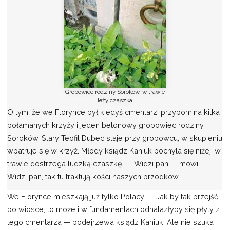
Grobowiec rodziny Soroków, w trawie
leży czaszka
O tym, że we Florynce był kiedyś cmentarz, przypomina kilka
połamanych krzyży i jeden betonowy grobowiec rodziny
Soroków. Stary Teofil Dubec staje przy grobowcu, w skupieniu
wpatruje się w krzyż. Młody ksiądz Kaniuk pochyla się niżej, w
trawie dostrzega ludzką czaszkę. — Widzi pan — mówi. —
Widzi pan, tak tu traktują kości naszych przodków.
We Florynce mieszkają już tylko Polacy. — Jak by tak przejść
po wiosce, to może i w fundamentach odnalazłyby się płyty z
tego cmentarza — podejrzewa ksiądz Kaniuk. Ale nie szuka