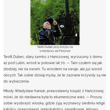
Teofil Dubec przy krzyżu na
cmentarzu we Florynce
Teofil Dubec, stary Łemko z Hańczowej, wyrzucony z domu
aż pod Lubin, wrócił w połowie lat 70. — Tam czułem się jak
złodziej, nie na swoim. Tu wróciłem na swoje, ale już wśród
obcych. Tak sobie dzisiaj myślę, że te zaznane krzywdy są nie
do wybaczenia.
Młody Władysław Kaniuk, prawosławny ksiądz z Hańczowej,
mówi, że do niedawna była to ekumeniczna wieś. — Proszę
sobie wyobrazić wioskę, gdzie żyją wyznawcy siedmiu religii:
katolicy, prawosławni, grekokatolicy, świadkowie Jehowy,