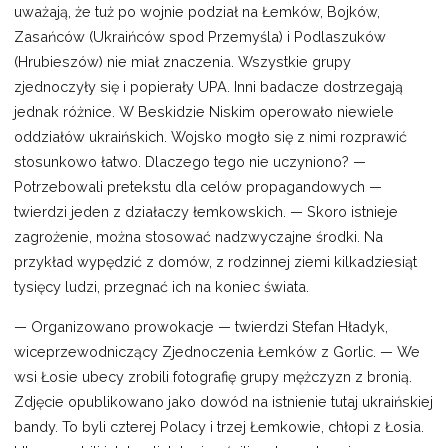
uważają, że tuż po wojnie podział na Łemków, Bojków,
Zasańców (Ukraińców spod Przemyśla) i Podlaszuków
(Hrubieszów) nie miał znaczenia. Wszystkie grupy
zjednoczyły się i popierały UPA. Inni badacze dostrzegają
jednak różnice. W Beskidzie Niskim operowało niewiele
oddziałów ukraińskich. Wojsko mogło się z nimi rozprawić
stosunkowo łatwo. Dlaczego tego nie uczyniono? —
Potrzebowali pretekstu dla celów propagandowych —
twierdzi jeden z działaczy łemkowskich. — Skoro istnieje
zagrożenie, można stosować nadzwyczajne środki. Na
przykład wypędzić z domów, z rodzinnej ziemi kilkadziesiąt
tysięcy ludzi, przegnać ich na koniec świata.
— Organizowano prowokacje — twierdzi Stefan Hładyk,
wiceprzewodniczący Zjednoczenia Łemków z Gorlic. — We
wsi Łosie ubecy zrobili fotografię grupy mężczyzn z bronią.
Zdjęcie opublikowano jako dowód na istnienie tutaj ukraińskiej
bandy. To byli czterej Polacy i trzej Łemkowie, chłopi z Łosia.