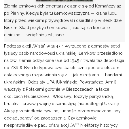
Ziemia łemkowskich cmentarzy ciągnie się od Komańczy aż
po Pieniny. Kiedyś była tu Łemkowszczyzna — kraina ludu,
który przed wiekami przywędrował i osiedlił się w Beskidzie
Niskim. Skąd przybyli Łemkowie i jakie są ich korzenie
etniczne — wciąż nie jest jasne.
Podczas akcji „Wisła” w 1947 r. wyrzucono z domostw setki
tysięcy osób narodowości ukraińskiej. Łemków przesiedlono
na tzw. ziemie odzyskane (ale od 1945 r. trwała też deportacja
do ZSRR). Była to typowa czystka etniczna pod pretekstem
ostatecznego rozprawienia się z — jak określano — bandami
ukraińskimi. Oddziały UPA (Ukraińskiej Powstańczej Armii)
walczyły z Polakami głównie w Bieszczadach, a także
okolicach Hrubieszowa i Włodawy. Toczyły partyzancką,
brutalną i krwawą wojnę o samostijną (niepodległą) Ukrainę.
Akcję przesiedlenia cywilnej ludności przeprowadzono, aby
odciąć „bandy” od zaopatrzenia. Czy Łemkowie
niesprawiedliwie padli ofiarą akcji „W”? Niektórzy historycy