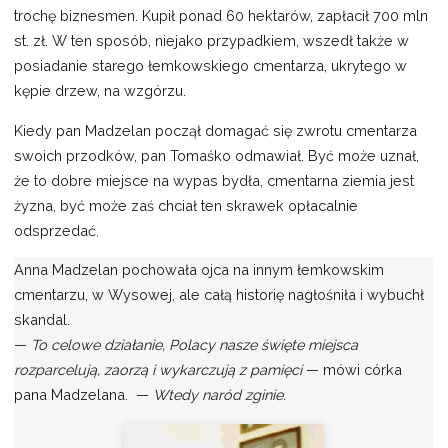
trochę biznesmen. Kupił ponad 60 hektarów, zapłacił 700 mln
st. zł. W ten sposób, niejako przypadkiem, wszedł także w
posiadanie starego łemkowskiego cmentarza, ukrytego w
kępie drzew, na wzgórzu.
Kiedy pan Madzelan począł domagać się zwrotu cmentarza
swoich przodków, pan Tomaśko odmawiał. Być może uznał,
że to dobre miejsce na wypas bydła, cmentarna ziemia jest
żyzna, być może zaś chciał ten skrawek opłacalnie
odsprzedać.
Anna Madzelan pochowała ojca na innym łemkowskim
cmentarzu, w Wysowej, ale całą historię nagłośniła i wybuchł
skandal.
—
To celowe działanie, Polacy nasze święte miejsca
rozparcelują, zaorzą i wykarczują z pamięci
— mówi córka
pana Madzelana. —
Wtedy naród zginie.