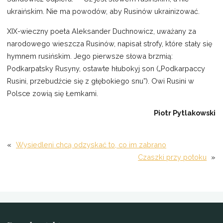
ukraińskim. Nie ma powodów, aby Rusinów ukrainizować.
XIX-wieczny poeta Aleksander Duchnowicz, uważany za
narodowego wieszcza Rusinów, napisał strofy, które stały się
hymnem rusińskim. Jego pierwsze słowa brzmią:
Podkarpatsky Rusyny, ostawte hłubokyj son („Podkarpaccy
Rusini, przebudźcie się z głębokiego snu”). Owi Rusini w
Polsce zowią się Łemkami.
Piotr Pytlakowski
«
Wysiedleni chcą odzyskać to, co im zabrano
Czaszki przy potoku
»