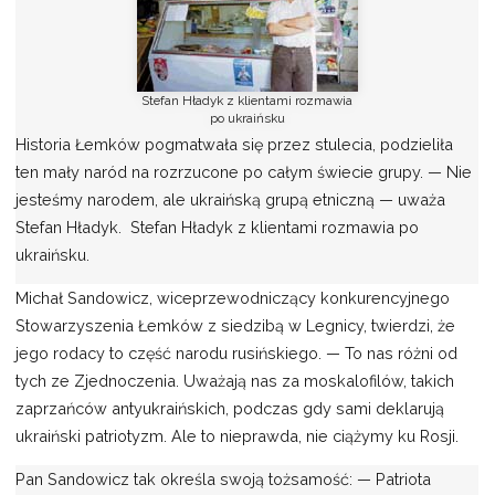
Stefan Hładyk z klientami rozmawia
po ukraińsku
Historia Łemków pogmatwała się przez stulecia, podzieliła
ten mały naród na rozrzucone po całym świecie grupy. — Nie
jesteśmy narodem, ale ukraińską grupą etniczną — uważa
Stefan Hładyk. Stefan Hładyk z klientami rozmawia po
ukraińsku.
Michał Sandowicz, wiceprzewodniczący konkurencyjnego
Stowarzyszenia Łemków z siedzibą w Legnicy, twierdzi, że
jego rodacy to część narodu rusińskiego. — To nas różni od
tych ze Zjednoczenia. Uważają nas za moskalofilów, takich
zaprzańców antyukraińskich, podczas gdy sami deklarują
ukraiński patriotyzm. Ale to nieprawda, nie ciążymy ku Rosji.
Pan Sandowicz tak określa swoją tożsamość: — Patriota