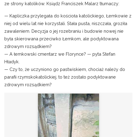
ze strony katolików. Ksiądz Franciszek Malarz tłumaczy:
— Kapliczka przylegała do kościoła katolickiego, Łemkowie z
niej od wielu lat nie korzystali. Stała pusta, niszczała, groziła
zawaleniem. Decyzja o jej rozebraniu i budowie nowej nie
była skierowana przeciwko Łemkom, ale podyktowana
zdrowym rozsądkiem?
— A łemkowski cmentarz we Florynce? — pyta Stefan
Hładyk.
— Czy to, że uczyniono go pastwiskiem, chociaż należy do
parafii rzymskokatolickiej, to też zostało podyktowane
zdrowym rozsądkiem?