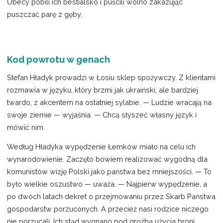
Ubecy pobili ich bestialsko i puścili wolno zakazując
puszczać parę z gęby.
Kod powrotu w genach
Stefan Hładyk prowadzi w Łosiu sklep spożywczy. Z klientami
rozmawia w języku, który brzmi jak ukraiński, ale bardziej
twardo, z akcentem na ostatniej sylabie. — Ludzie wracają na
swoje ziemie — wyjaśnia. — Chcą słyszeć własny język i
mówić nim.
Według Hładyka wypędzenie Łemków miało na celu ich
wynarodowienie. Zaczęto bowiem realizować wygodną dla
komunistów wizję Polski jako państwa bez mniejszości. — To
było wielkie oszustwo — uważa. — Najpierw wypędzenie, a
po dwóch latach dekret o przejmowaniu przez Skarb Państwa
gospodarstw porzuconych. A przecież nasi rodzice niczego
nie porzucali. Ich stąd wygnano pod groźbą użycia broni.