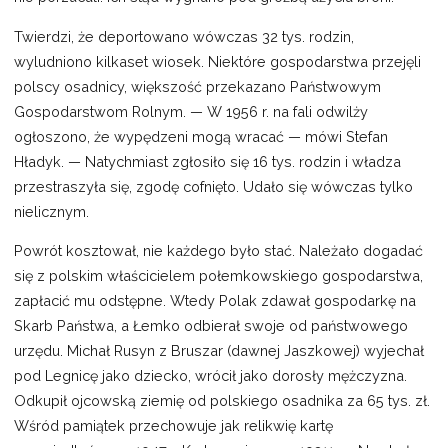
Twierdzi, że deportowano wówczas 32 tys. rodzin,
wyludniono kilkaset wiosek. Niektóre gospodarstwa przejęli
polscy osadnicy, większość przekazano Państwowym
Gospodarstwom Rolnym. — W 1956 r. na fali odwilży
ogłoszono, że wypędzeni mogą wracać — mówi Stefan
Hładyk. — Natychmiast zgłosiło się 16 tys. rodzin i władza
przestraszyła się, zgodę cofnięto. Udało się wówczas tylko
nielicznym.
Powrót kosztował, nie każdego było stać. Należało dogadać
się z polskim właścicielem połemkowskiego gospodarstwa,
zapłacić mu odstępne. Wtedy Polak zdawał gospodarkę na
Skarb Państwa, a Łemko odbierał swoje od państwowego
urzędu. Michał Rusyn z Bruszar (dawnej Jaszkowej) wyjechał
pod Legnicę jako dziecko, wrócił jako dorosły mężczyzna.
Odkupił ojcowską ziemię od polskiego osadnika za 65 tys. zł.
Wśród pamiątek przechowuje jak relikwię kartę