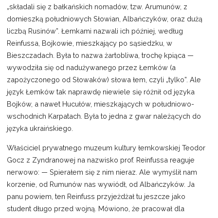
„składali się z bałkańskich nomadów, tzw. Arumunów, z
domieszką południowych Słowian, Albańczyków, oraz dużą
liczbą Rusinów”. Łemkami nazwali ich później, według
Reinfussa, Bojkowie, mieszkający po sąsiedzku, w
Bieszczadach. Była to nazwa żartobliwa, trochę kpiąca —
wywodziła się od nadużywanego przez Łemków (a
zapożyczonego od Słowaków) słowa łem, czyli „tylko”. Ale
język Łemków tak naprawdę niewiele się różnił od języka
Bojków, a nawet Hucułów, mieszkających w południowo-
wschodnich Karpatach. Była to jedna z gwar należących do
języka ukraińskiego.
Właściciel prywatnego muzeum kultury łemkowskiej Teodor
Gocz z Zyndranowej na nazwisko prof. Reinfussa reaguje
nerwowo: — Spierałem się z nim nieraz. Ale wymyślił nam
korzenie, od Rumunów nas wywiódł, od Albańczyków. Ja
panu powiem, ten Reinfuss przyjeżdżał tu jeszcze jako
student długo przed wojną. Mówiono, że pracował dla