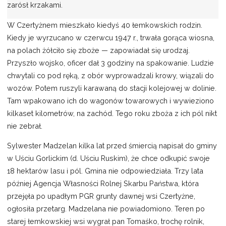
zarósł krzakami.
W Czertyżnem mieszkało kiedyś 40 łemkowskich rodzin.
Kiedy je wyrzucano w czerwcu 1947 r., trwała gorąca wiosna,
na polach żółciło się zboże — zapowiadał się urodzaj.
Przyszło wojsko, oficer dał 3 godziny na spakowanie. Ludzie
chwytali co pod ręką, z obór wyprowadzali krowy, wiązali do
wozów. Potem ruszyli karawaną do stacji kolejowej w dolinie.
Tam wpakowano ich do wagonów towarowych i wywieziono
kilkaset kilometrów, na zachód. Tego roku zboża z ich pól nikt
nie zebrał.
Sylwester Madzelan kilka lat przed śmiercią napisał do gminy
w Uściu Gorlickim (d. Uściu Ruskim), że chce odkupić swoje
18 hektarów lasu i pól. Gmina nie odpowiedziała. Trzy lata
później Agencja Własności Rolnej Skarbu Państwa, która
przejęła po upadłym PGR grunty dawnej wsi Czertyżne,
ogłosiła przetarg. Madzelana nie powiadomiono. Teren po
starej łemkowskiej wsi wygrał pan Tomaśko, trochę rolnik,