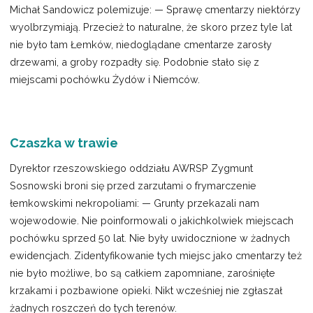
Michał Sandowicz polemizuje: — Sprawę cmentarzy niektórzy
wyolbrzymiają. Przecież to naturalne, że skoro przez tyle lat
nie było tam Łemków, niedoglądane cmentarze zarosły
drzewami, a groby rozpadły się. Podobnie stało się z
miejscami pochówku Żydów i Niemców.
Czaszka w trawie
Dyrektor rzeszowskiego oddziału AWRSP Zygmunt
Sosnowski broni się przed zarzutami o frymarczenie
łemkowskimi nekropoliami: — Grunty przekazali nam
wojewodowie. Nie poinformowali o jakichkolwiek miejscach
pochówku sprzed 50 lat. Nie były uwidocznione w żadnych
ewidencjach. Zidentyfikowanie tych miejsc jako cmentarzy też
nie było możliwe, bo są całkiem zapomniane, zarośnięte
krzakami i pozbawione opieki. Nikt wcześniej nie zgłaszał
żadnych roszczeń do tych terenów.