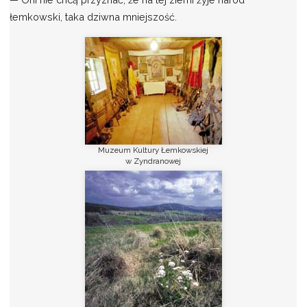
łemkowski, taka dziwna mniejszość.
Muzeum Kultury Łemkowskiej
w Zyndranowej