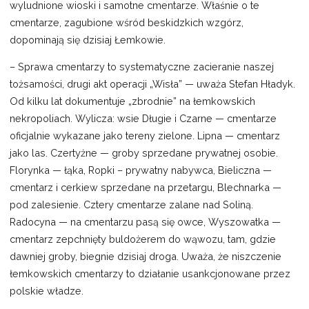
wyludnione wioski i samotne cmentarze. Właśnie o te
cmentarze, zagubione wśród beskidzkich wzgórz,
dopominają się dzisiaj Łemkowie.
– Sprawa cmentarzy to systematyczne zacieranie naszej
tożsamości, drugi akt operacji „Wisła” — uważa Stefan Hładyk.
Od kilku lat dokumentuje „zbrodnie” na łemkowskich
nekropoliach. Wylicza: wsie Długie i Czarne — cmentarze
oficjalnie wykazane jako tereny zielone. Lipna — cmentarz
jako las. Czertyżne — groby sprzedane prywatnej osobie.
Florynka — łąka, Ropki – prywatny nabywca, Bieliczna —
cmentarz i cerkiew sprzedane na przetargu, Blechnarka —
pod zalesienie. Cztery cmentarze zalane nad Soliną.
Radocyna — na cmentarzu pasą się owce, Wyszowatka —
cmentarz zepchnięty buldożerem do wąwozu, tam, gdzie
dawniej groby, biegnie dzisiaj droga. Uważa, że niszczenie
łemkowskich cmentarzy to działanie usankcjonowane przez
polskie władze.