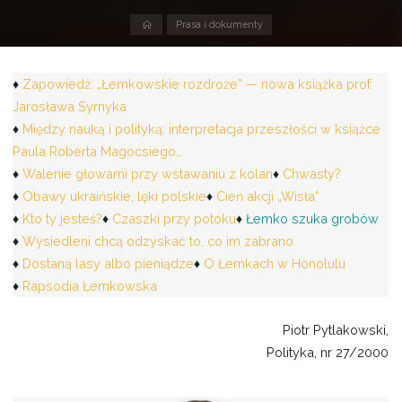
Strona
Prasa i dokumenty
domowa
Zapowiedź: „Łemkowskie rozdroże” — nowa książka prof.
Jarosława Syrnyka
Między nauką i polityką: interpretacja przeszłości w książce
Paula Roberta Magocsiego…
Walenie głowami przy wstawaniu z kolan
Chwasty?
Obawy ukraińskie, lęki polskie
Cień akcji „Wisła”
Kto ty jesteś?
Czaszki przy potoku
Łemko szuka grobów
Wysiedleni chcą odzyskać to, co im zabrano
Dostaną lasy albo pieniądze
O Łemkach w Honolulu
Rapsodia Łemkowska
Piotr Pytlakowski,
Polityka, nr 27/2000