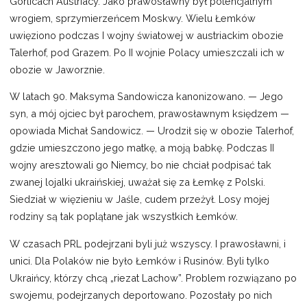
Gorlicach Austriacy. Jako prawosławny był potencjalnym
wrogiem, sprzymierzeńcem Moskwy. Wielu Łemków
uwięziono podczas I wojny światowej w austriackim obozie
Talerhof, pod Grazem. Po II wojnie Polacy umieszczali ich w
obozie w Jaworznie.
W latach 90. Maksyma Sandowicza kanonizowano. — Jego
syn, a mój ojciec był parochem, prawosławnym księdzem —
opowiada Michał Sandowicz. — Urodził się w obozie Talerhof,
gdzie umieszczono jego matkę, a moją babkę. Podczas II
wojny aresztowali go Niemcy, bo nie chciał podpisać tak
zwanej lojalki ukraińskiej, uważał się za Łemkę z Polski.
Siedział w więzieniu w Jaśle, cudem przeżył. Losy mojej
rodziny są tak poplątane jak wszystkich Łemków.
W czasach PRL podejrzani byli już wszyscy. I prawosławni, i
unici. Dla Polaków nie było Łemków i Rusinów. Byli tylko
Ukraińcy, którzy chcą „riezat Lachow”. Problem rozwiązano po
swojemu, podejrzanych deportowano. Pozostały po nich