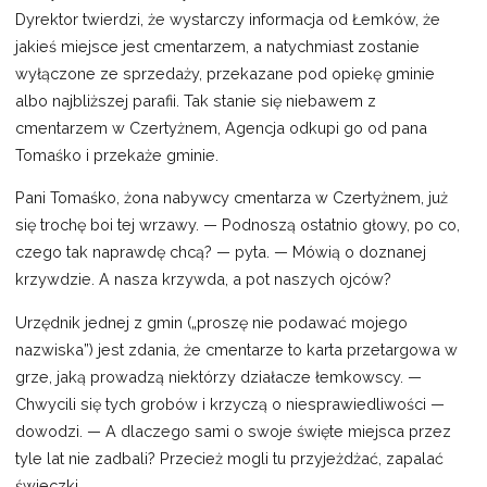
Dyrektor twierdzi, że wystarczy informacja od Łemków, że
jakieś miejsce jest cmentarzem, a natychmiast zostanie
wyłączone ze sprzedaży, przekazane pod opiekę gminie
albo najbliższej parafii. Tak stanie się niebawem z
cmentarzem w Czertyżnem, Agencja odkupi go od pana
Tomaśko i przekaże gminie.
Pani Tomaśko, żona nabywcy cmentarza w Czertyżnem, już
się trochę boi tej wrzawy. — Podnoszą ostatnio głowy, po co,
czego tak naprawdę chcą? — pyta. — Mówią o doznanej
krzywdzie. A nasza krzywda, a pot naszych ojców?
Urzędnik jednej z gmin („proszę nie podawać mojego
nazwiska”) jest zdania, że cmentarze to karta przetargowa w
grze, jaką prowadzą niektórzy działacze łemkowscy. —
Chwycili się tych grobów i krzyczą o niesprawiedliwości —
dowodzi. — A dlaczego sami o swoje święte miejsca przez
tyle lat nie zadbali? Przecież mogli tu przyjeżdżać, zapalać
świeczki.