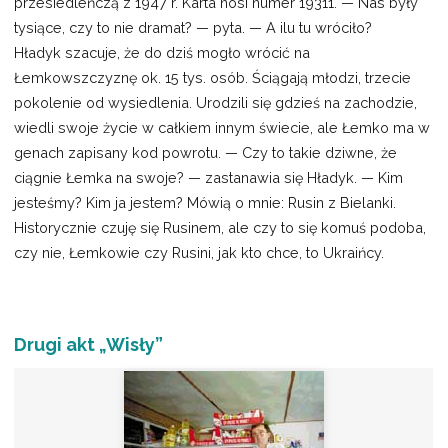
przesiedleńczą z 1947 r. Karta nosi numer 19311. — Nas były
tysiące, czy to nie dramat? — pyta. — A ilu tu wróciło?
Hładyk szacuje, że do dziś mogło wrócić na
Łemkowszczyznę ok. 15 tys. osób. Ściągają młodzi, trzecie
pokolenie od wysiedlenia. Urodzili się gdzieś na zachodzie,
wiedli swoje życie w całkiem innym świecie, ale Łemko ma w
genach zapisany kod powrotu. — Czy to takie dziwne, że
ciągnie Łemka na swoje? — zastanawia się Hładyk. — Kim
jesteśmy? Kim ja jestem? Mówią o mnie: Rusin z Bielanki.
Historycznie czuję się Rusinem, ale czy to się komuś podoba,
czy nie, Łemkowie czy Rusini, jak kto chce, to Ukraińcy.
Drugi akt „Wisły”