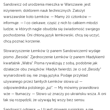
Sandowicz od urodzenia mieszka w Warszawie, jest
inżynierem, doktorem nauk technicznych. Założył
warszawskie koło Łemków. — Mamy 20 członków —
informuje. — I co ciekawe, część z nich to całkiem młodzi
ludzie, w których nagle obudziła się świadomość swojego
pochodzenia. Oni chłoną język łemkowski, chcą się uczyć,
chcą poznać korzenie.
Stowarzyszenie Łemków (z panem Sandowiczem) wydaje
pismo „Besida”. Zjednoczenie Łemków (z panem Hładykiem)
kwartalnik „Watra”. Pisma rywalizują z sobą, podobnie jak
działacze obu związków. Hładyk twierdzi, że ci od „Besidy”
wynarodowili się, nie znają języka. Podaje przykład
używanego przez tamtych Łemków słowa uż —
odpowiednika polskiego „już”. — My mówimy prawidłowo
wże — tłumaczy. — Słowo uż znaczy po ukraińsku wsza. A oni
tak się rozpędzili, że używają tej wszy bez sensu.
Sandowicz odpiera: — Uż jest słowem rusińskim, a nie