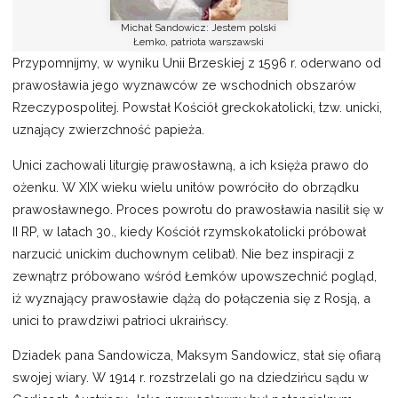
Michał Sandowicz: Jestem polski
Łemko, patriota warszawski
Przypomnijmy, w wyniku Unii Brzeskiej z 1596 r. oderwano od
prawosławia jego wyznawców ze wschodnich obszarów
Rzeczypospolitej. Powstał Kościół greckokatolicki, tzw. unicki,
uznający zwierzchność papieża.
Unici zachowali liturgię prawosławną, a ich księża prawo do
ożenku. W XIX wieku wielu unitów powróciło do obrządku
prawosławnego. Proces powrotu do prawosławia nasilił się w
II RP, w latach 30., kiedy Kościół rzymskokatolicki próbował
narzucić unickim duchownym celibat). Nie bez inspiracji z
zewnątrz próbowano wśród Łemków upowszechnić pogląd,
iż wyznający prawosławie dążą do połączenia się z Rosją, a
unici to prawdziwi patrioci ukraińscy.
Dziadek pana Sandowicza, Maksym Sandowicz, stał się ofiarą
swojej wiary. W 1914 r. rozstrzelali go na dziedzińcu sądu w