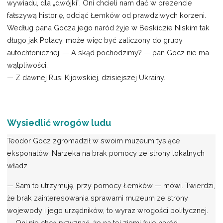
wywiadu, dla „dwójki”. Oni chcieli nam dać w prezencie
fałszywą historię, odciąć Łemków od prawdziwych korzeni.
Według pana Gocza jego naród żyje w Beskidzie Niskim tak
długo jak Polacy, może więc być zaliczony do grupy
autochtonicznej. — A skąd pochodzimy? — pan Gocz nie ma
wątpliwości.
— Z dawnej Rusi Kijowskiej, dzisiejszej Ukrainy.
Wysiedlić wrogów ludu
Teodor Gocz zgromadził w swoim muzeum tysiące
eksponatów. Narzeka na brak pomocy ze strony lokalnych
władz.
— Sam to utrzymuję, przy pomocy Łemków — mówi. Twierdzi,
że brak zainteresowania sprawami muzeum ze strony
wojewody i jego urzędników, to wyraz wrogości politycznej.
— Oni nie chcą przyznać, że na tej ziemi żyje naród