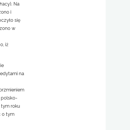
racy). Na
zono i
oczyło się
dzono w
, iż
ie
redytami na
 brzmieniem
 polsko-
w tym roku
ć o tym