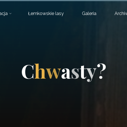
acja
Łemkowskie lasy
Galeria
Arch
C
h
w
a
s
t
y
?