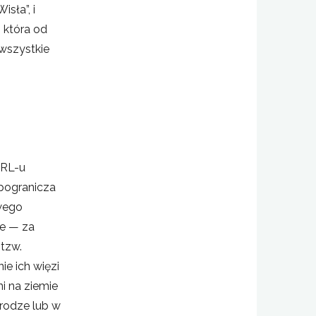
sła”, i
, która od
 wszystkie
PRL-u
pogranicza
wego
ie — za
 tzw.
ie ich więzi
ni na ziemie
drodze lub w