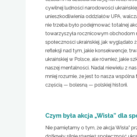
cywilnej ludności narodowości ukraińsk
unieszkodliwienia oddziałów UPA, walcz
nie trzeba było podejmować totalnej akcj
towarzyszyła rocznicowym obchodom refl
społeczności ukraińskiej, jak wyglądało
refleksji nad tym, jakie konsekwencje, 
ukraińskiej w Polsce, ale również, jakie
naszej mentalności. Nadal niewielu z na
mniej rozumie, że jest to nasza wspólna 
częścią — bolesną — polskiej historii.
Czym była akcja „Wisła” dla sp
Nie pamiętamy o tym, że akcja Wisła” przy
dotknęły silnie również społeczność ukra