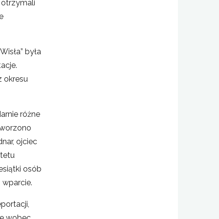
 otrzymali
e
Wisła” była
acje.
z okresu
arnie różne
Utworzono
ar, ojciec
tetu
esiątki osób
 wparcie.
ortacji,
 że wobec