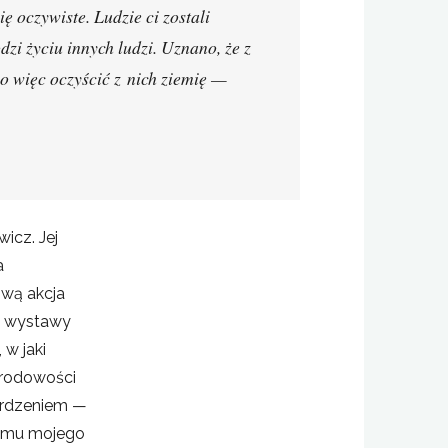
 oczywiste. Ludzie ci zostali
zi życiu innych ludzi. Uznano, że z
o więc oczyścić z nich ziemię —
icz. Jej
a
ową akcja
uł wystawy
 w jaki
arodowości
ierdzeniem —
komu mojego