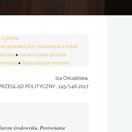
 Syrnyka
ie głowami przy wstawaniu z kolan
 potoku
Łemko szuka grobów
Honolulu
Rapsodia Łemkowska
Iza Chruślińska,
PRZEGLĄD POLITYCZNY , 145/146 2017
w danym środowisku. Porównanie