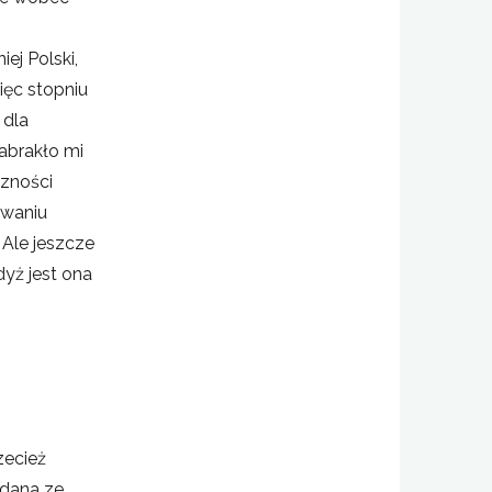
ej Polski,
ięc stopniu
 dla
abrakło mi
czności
owaniu
 Ale jeszcze
dyż jest ona
zecież
ddana ze