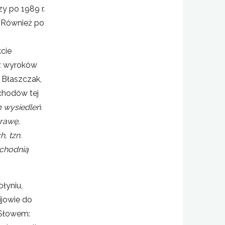
y po 1989 r.
. Również po
cie
ez wyroków
 Błaszczak,
chodów tej
 wysiedleń.
prawę,
, tzn.
schodnią
ołyniu,
ijowie do
. Słowem: