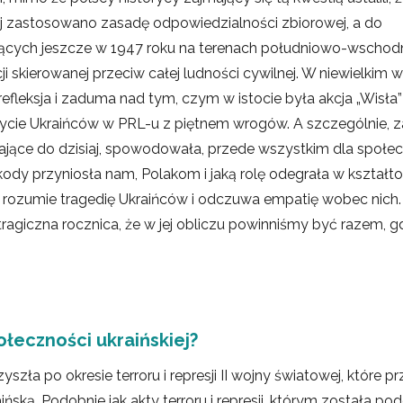
iej zastosowano zasadę odpowiedzialności zbiorowej, a do
ących jeszcze w 1947 roku na terenach południowo-wschodni
i skierowanej przeciw całej ludności cywilnej. W niewielkim w
eksja i zaduma nad tym, czym w istocie była akcja „Wisła”
 życie Ukraińców w PRL-u z piętnem wrogów. A szczególnie, z
trwające do dzisiaj, spowodowała, przede wszystkim dla społe
 szkody przyniosła nam, Polakom i jaką rolę odegrała w kształt
s rozumie tragedię Ukraińców i odczuwa empatię wobec nich.
tragiczna rocznica, że w jej obliczu powinniśmy być razem, g
ołeczności ukraińskiej?
szła po okresie terroru i represji II wojny światowej, które pr
ińską. Podobnie jak akty terroru i represji, którym została po