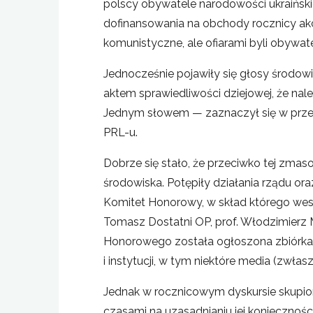
polscy obywatele narodowości ukraińskiej
dofinansowania na obchody rocznicy akc
komunistyczne, ale ofiarami byli obywate
Jednocześnie pojawiły się głosy środow
aktem sprawiedliwości dziejowej, że nal
Jednym słowem — zaznaczył się w przest
PRL-u.
Dobrze się stało, że przeciwko tej zmaso
środowiska. Potępiły działania rządu o
Komitet Honorowy, w skład którego wes
Tomasz Dostatni OP, prof. Włodzimierz M
Honorowego została ogłoszona zbiórka pu
i instytucji, w tym niektóre media (zwła
Jednak w rocznicowym dyskursie skupion
czasami na uzasadnianiu jej konieczności