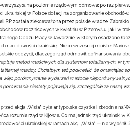
” towarzyszyła na poziomie rządowym odmowa: po raz pierwsz
i ukraińskiej w Polsce dotacji na zorganizowanie obchodów
eli RP została zlekceważona przez polskie władze. Zabrakło
obchodów rocznicowych w kwietniu w Przemyślu, jak i w trak
entralnego Obozu Pracy w Jaworznie, w którym osadzono (b
h narodowości ukraińskiej. Nieco wcześniej minister Mariusz
selskie opozycji, dlaczego rząd odmówił dofinansowania ob
kceptuje metod właściwych dla systemów totalitarnych, w tym
talitarnej władzy. Chciałbym też podkreślić, że omawiając s
, a więc porównywanie wydarzeń w istocie nieporównywalnych
akie porównania niestety pojawiają się, szczególnie za naszą w
 przed akcją „Wisła” była antypolska czystka i zbrodnia na W
ca rozumie rząd w Kijowie. Co ma jednak rząd ukraiński w K
arodowości ukraińskiej w ramach akcji „Wisła” — nie wyjaśnił