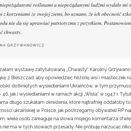
niepożądanymi roślinami a niepożądanymi ludźmi wydało mi się
 z korzeniami ze swojej ziemi, bo uznano, że ich obecność szkod
odu nie da się uprawiać patriotyzmu z pożytkiem. Postanowion
ć chwasty.
INA GRZYWANOWICZ
jrzałam wystawę zatytułowaną „Chwasty” Karoliny Grzywanow
ąkę z Bieszczad, aby opowiedzieć historię wsi i miasteczek n
ski, dotkniętych wysiedleniami Ukraińców, w tym przymus
46, jak i wysiedleniami w ramach akcji „Wisła” w 1947 r. Tyt
a długo szukałam określenia, które najtrafniej oddałoby to,
ności ukraińskiej w Polsce, jak postrzegamy obywateli RP n
k, wiem, wiele osób zareaguje na słowa mojego komentarza stw
 nie ma w tych słowach przesady. Nie próbuję narzucać ni