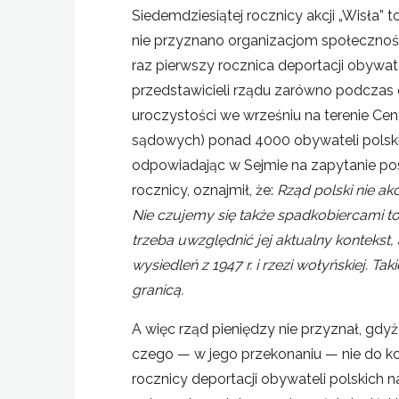
Siedemdziesiątej rocznicy akcji „Wisła
nie przyznano organizacjom społecznośc
raz pierwszy rocznica deportacji obywat
przedstawicieli rządu zarówno podczas 
uroczystości we wrześniu na terenie C
sądowych) ponad 4000 obywateli polskic
odpowiadając w Sejmie na zapytanie po
rocznicy, oznajmił, że:
Rząd polski nie a
Nie czujemy się także spadkobiercami to
trzeba uwzględnić jej aktualny kontekst
wysiedleń z 1947 r. i rzezi wołyńskiej. T
granicą.
A więc rząd pieniędzy nie przyznał, gdyż
czego — w jego przekonaniu — nie do koń
rocznicy deportacji obywateli polskich n