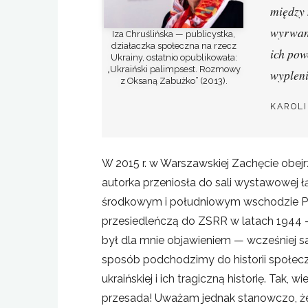
między 
wyrwani
Iza Chruślińska — publicystka,
działaczka społeczna na rzecz
ich pow
Ukrainy, ostatnio opublikowała:
„Ukraiński palimpsest. Rozmowy
wypleni
z Oksaną Zabużko” (2013).
KAROL
W 2015 r. w Warszawskiej Zachęcie obe
autorka przeniosła do sali wystawowej ł
środkowym i południowym wschodzie Pol
przesiedleńczą do ZSRR w latach 1944 – 
był dla mnie objawieniem — wcześniej sam
sposób podchodzimy do historii społecz
ukraińskiej i ich tragiczną historię. Ta
przesada! Uważam jednak stanowczo, że