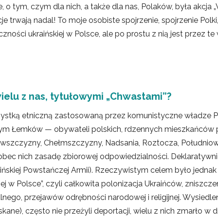
o tym, czym dla nich, a także dla nas, Polaków, była akcja „Wi
je trwają nadal! To moje osobiste spojrzenie, spojrzenie Polki
ności ukraińskiej w Polsce, ale po prostu z nią jest przez te
wielu z nas, tytułowymi „Chwastami”?
 czystką etniczną zastosowaną przez komunistyczne władze 
tym Łemków — obywateli polskich, rdzennych mieszkańców 
kowszczyzny, Chełmszczyzny, Nadsania, Roztocza, Południo
bec nich zasadę zbiorowej odpowiedzialności. Deklaratywn
raińskiej Powstańczej Armii). Rzeczywistym celem było jednak
ej w Polsce”, czyli całkowita polonizacja Ukraińców, zniszczen
lnego, przejawów odrębności narodowej i religijnej. Wysiedle
ane), często nie przeżyli deportacji, wielu z nich zmarło w 