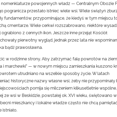
w nomenklaturze powojennych władz — Centralnym Obozie P
 pogranicza przestało istnieć wiele wsi. Wiele świątyń zbur
ady fundamentów, przypominające, że kiedyś w tym miejscu t
 olchą cmentarze. Wiele cerkwi rozszabrowano, niektóre wysa
 ograbiono z cennych ikon. Jeszcze inne przejął Kościół
zachowały pierwotny wygląd, jednak przez lata nie wspominano
icka bądź prawosławna.
ócić w rodzinne strony. Aby zatrzymać falę powrotów na ziem
ja i marchewki” — w nowym miejscu zamieszkania kuszono k
rotem utrudniano na wszelkie sposoby życie. W latach
eniać historyczne nazwy własne wsi, żeby nie przypominały
jscowościach pomija się milczeniem kilkusetletnie wspólne,
ej ze wsi w Beskidzie, powstałej ok. XVI wieku, świętowano 
 Obecni mieszkańcy i lokalne władze często nie chcą pamięta
 istniało.