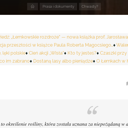
Strona
Prasa i dokumenty
Chwasty?
domowa
edź: „Łemkowskie rozdroże” — nowa książka prof. Jarosława
tacja przeszłości w książce Paula Roberta Magocsiego…
Walen
 lęki polskie
Cień akcji „Wisła”
Kto ty jesteś?
Czaszki przy
 co im zabrano
Dostaną lasy albo pieniądze
O Łemkach w 
to określenie rośliny, która została uznana za niepożądaną 