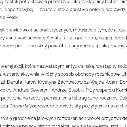
 zostali potraktowani przez rząd jako zakładnicy historii, nie
ji deportacyjnej — za którą stało państwo polskie, wprawdzi
le Polski.
isk prawicowo-nacjonalistycznych, mówiące o tym, że akcja „
eży anulować uchwałę Senatu RP z 1990 r. potępiającą deport
rzeni publicznej silny powrót do argumentacji, jaką znamy 
wanej akcji, którą nazwałabym antyukraińską, wystąpiły solid
raz wsparły aktywnie w różny sposób obchody rocznicowe. 
zli: Danuta Kuroń, Krystyna Zachwatowicz-Wajda, Adam Bodn
okry, Andrzej Seweryn i Andrzej Stasiuk. Przy wsparciu Komi
bliczna na rzecz upamiętnienia tej tragicznej rocznicy. Dzi
szcza
Gazeta Wyborcza
), odpowiedziały pozytywnie na apel o
o się głównie na jałowych rozważaniach wokół przyczyn dep
, mimo że polscy historycy zajmujący się tą kwestią ustalili,