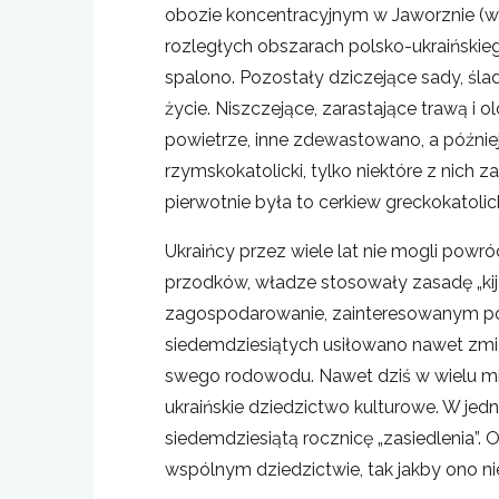
obozie koncentracyjnym w Jaworznie (
rozległych obszarach polsko-ukraińskiego
spalono. Pozostały dziczejące sady, śl
życie. Niszczejące, zarastające trawą i
powietrze, inne zdewastowano, a później
rzymskokatolicki, tylko niektóre z nich 
pierwotnie była to cerkiew greckokatol
Ukraińcy przez wiele lat nie mogli powr
przodków, władze stosowały zasadę „ki
zagospodarowanie, zainteresowanym pow
siedemdziesiątych usiłowano nawet zmi
swego rodowodu. Nawet dziś w wielu mie
ukraińskie dziedzictwo kulturowe. W jedn
siedemdziesiątą rocznicę „zasiedlenia”.
wspólnym dziedzictwie, tak jakby ono nie