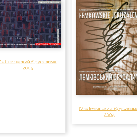
V «Лемківский Єрусалим»,
2005
IV «Лемківский Єрусалим
2004