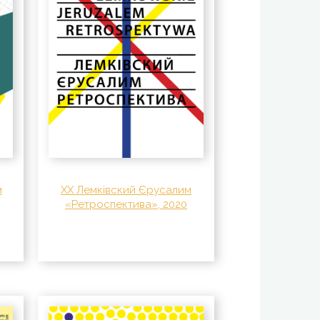
м
XX Лемківский Єрусалим
«Ретроспектива», 2020