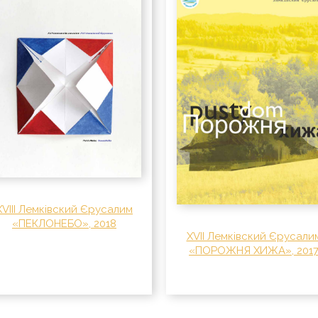
XVIII Лемківский Єрусалим
«ПЕКЛOНEБO», 2018
XVII Лемківский Єрусали
«ПОРОЖНЯ ХИЖА», 201