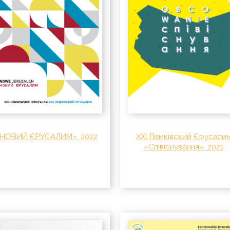
«НОВИЙ ЄРУСАЛИМ», 2022
XXI Лемківский Єрусали
«Співіснування», 2021