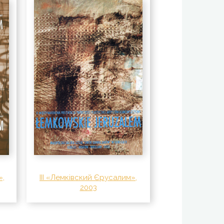
»,
III «Лемківский Єрусалим»,
2003