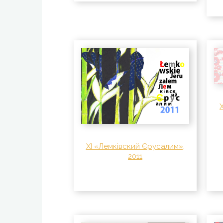
XI «Лемківский Єрусалим»,
2011