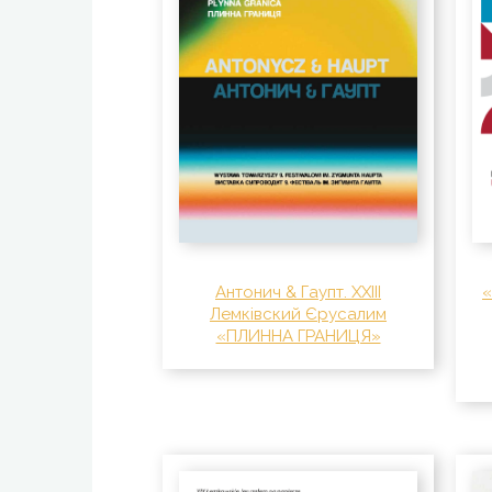
Антонич & Гаупт. XXIII
Лемківский Єрусалим
«ПЛИННА ГРАНИЦЯ»