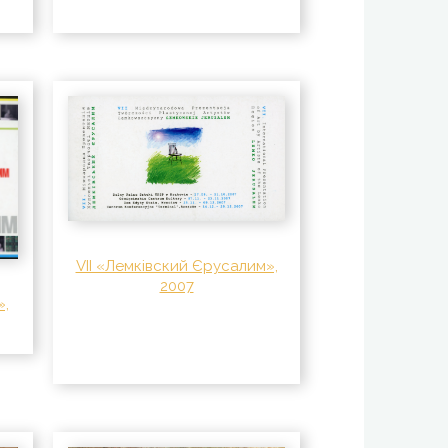
VII «Лемківский Єрусалим»,
2007
»,