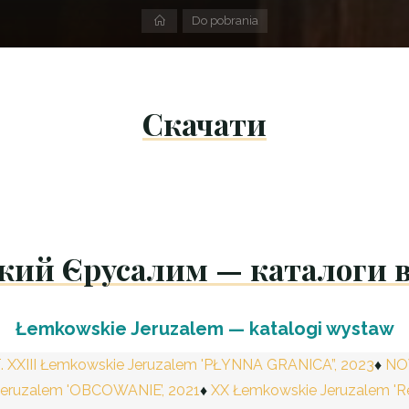
Strona
Do pobrania
domowa
Скачати
кий Єрусалим — каталоги 
Łemkowskie Jeruzalem — katalogi wystaw
XXIII Łemkowskie Jeruzalem 'PŁYNNA GRANICA”, 2023
NO
Jeruzalem 'OBCOWANIE’, 2021
XX Łemkowskie Jeruzalem 'Re