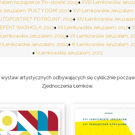
alem na papierze 'Po–słowie’, 2019
XVIII Łemkowskie Jeruza
e Jeruzalem 'PUSTY DOM’, 2017
XVI Łemkowskie Jeruzalem 
'AUTOPORTRET POTRÓJNY’, 2015
XIV Łemkowskie Jeruzale
 'EFEKT WARHOLA’, 2013
XII Łemkowskie Jeruzalem, 1012
X
 Łemkowskie Jeruzalem, 2009
VII Łemkowskie Jeruzalem, 2
V Łemkowskie Jeruzalem, 2004
III Łemkowskie Jeruzalem, 2
I Łemkowskie Jeruzalem, 2001
 wystaw artystycznych odbywających się cyklicznie począw
Zjednoczenia Łemków.