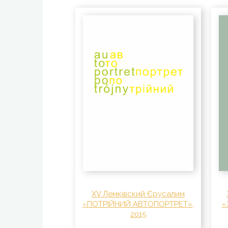
XV Лемківский Єрусалим
«ПОТРІЙНИЙ АВТОПОРТРЕТ»,
«
2015