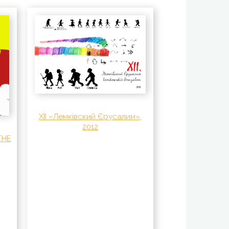
XII «Лемківский Єрусалим»,
2012
THE