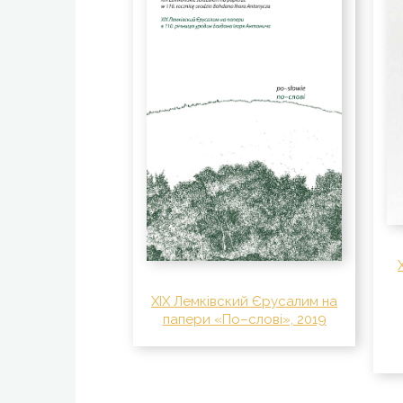
XIX Лемківский Єрусалим на
папери «По–слові», 2019