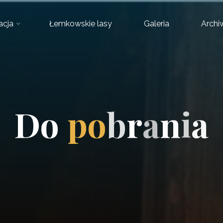
acja
Łemkowskie lasy
Galeria
Arch
D
o
p
o
b
r
a
a
n
i
a
a