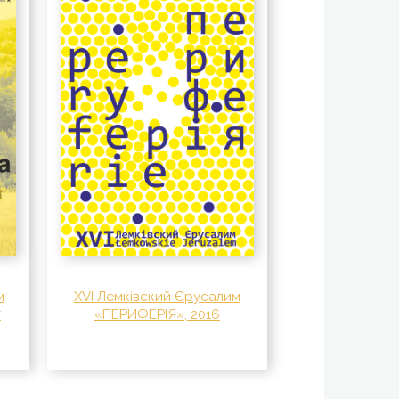
XVI Лемківский Єрусалим
м
«ПЕРИФЕРІЯ», 2016
7