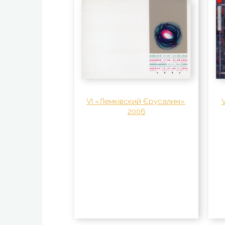
VI «Лемківский Єрусалим»,
2006