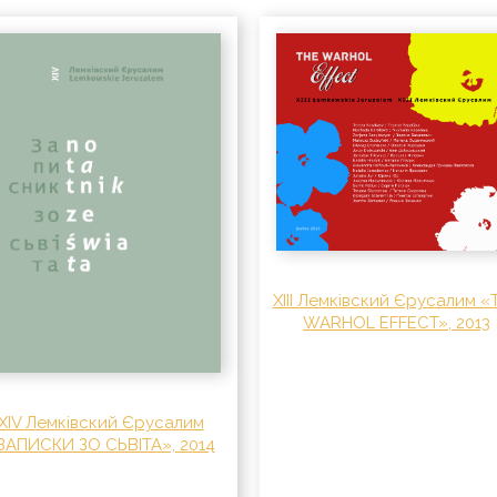
XIII Лемківский Єрусалим «
WARHOL EFFECT», 2013
XIV Лемківский Єрусалим
ЗАПИСКИ ЗО СЬВІТА», 2014