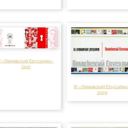
X «Лемківский Єрусалим»,
2010
IX «Лемківский Єрусалим
2009