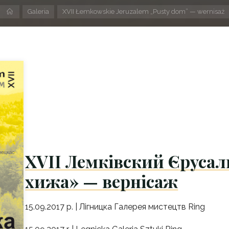
Strona
Galeria
XVII Łemkowskie Jeruzalem „Pusty dom” — wernisaż
domowa
XVII Лемківский Єруса
хижа» — вернісаж
15.09.2017 р. | Лігницка Галерея мистецтв Ring