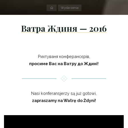
Strona
Wydarzenia
domowa
Ватра Ждиня — 2016
Рихтуваня конферансєрів,
просиме Вас на Ватру до Ждині!
Nasi konferansjerzy są już gotowi,
zapraszamy na Watrę do Żdyni!