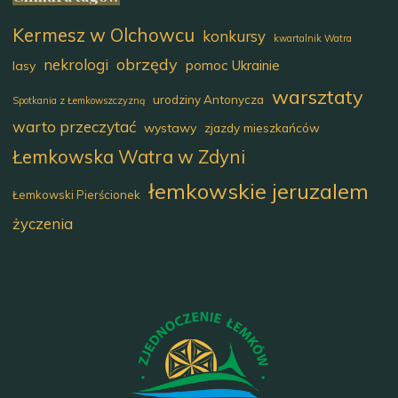
Kermesz w Olchowcu
konkursy
kwartalnik Watra
obrzędy
nekrologi
pomoc Ukrainie
lasy
warsztaty
urodziny Antonycza
Spotkania z Łemkowszczyzną
warto przeczytać
wystawy
zjazdy mieszkańców
Łemkowska Watra w Zdyni
łemkowskie jeruzalem
Łemkowski Pierścionek
życzenia