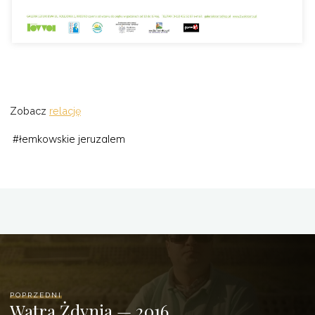
Zobacz
relację
#
łemkowskie jeruzalem
POPRZEDNI
Watra Żdynia — 2016