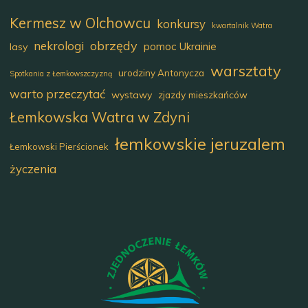
Kermesz w Olchowcu
konkursy
kwartalnik Watra
obrzędy
nekrologi
pomoc Ukrainie
lasy
warsztaty
urodziny Antonycza
Spotkania z Łemkowszczyzną
warto przeczytać
wystawy
zjazdy mieszkańców
Łemkowska Watra w Zdyni
łemkowskie jeruzalem
Łemkowski Pierścionek
życzenia