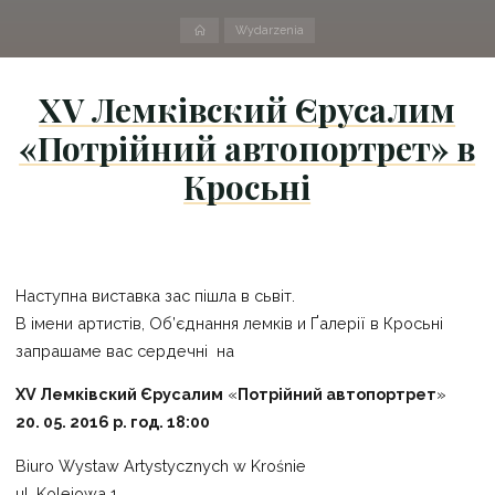
Strona
Wydarzenia
domowa
XV Лемківский Єрусалим
«Потрійний автопортрет» в
Кросьні
Наступна виставка зас пішла в сьвіт.
В імени артистів, Об’єднання лемків и Ґалерії в Кросьні
запрашаме вас сердечні на
XV Лемківский Єрусалим
«
Потрійний автопортрет
»
20. 05. 2016 р. год. 18:00
Biuro Wystaw Artystycznych w Krośnie
ul. Kolejowa 1