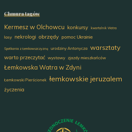
Chmura tagów
Kermesz w Olchowcu
konkursy
kwartalnik Watra
obrzędy
nekrologi
pomoc Ukrainie
lasy
warsztaty
urodziny Antonycza
Spotkania z Łemkowszczyzną
warto przeczytać
wystawy
zjazdy mieszkańców
Łemkowska Watra w Zdyni
łemkowskie jeruzalem
Łemkowski Pierścionek
życzenia