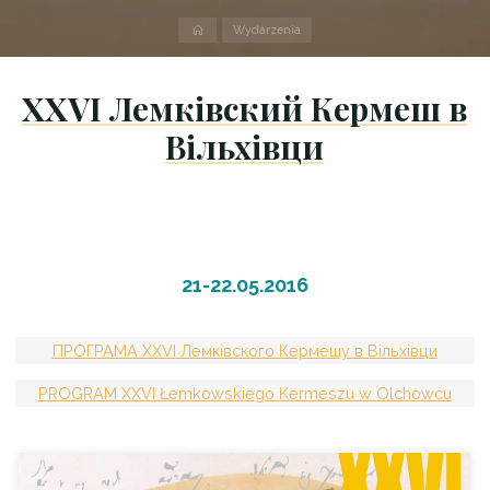
Strona
Wydarzenia
domowa
XXVI Лемківский Кeрмеш в
Вільхівци
21-22.05.2016
ПРОГРАМА ХХVI Лемківского Кермешу в Вільхівци
PROGRAM XXVI Łemkowskiego Kermeszu w Olchowcu