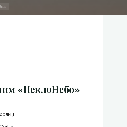
lice
алим «ПеклoНeбo»
Горлиці
 Gorlice