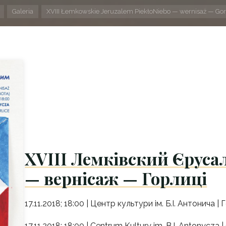
Strona
Galeria
XVIII Łemkowskie Jeruzalem PiekłoNiebo — wernisaż — Gor
domowa
XVIII Лемківский Єрус
— вернісаж — Горлиці
17.11.2018; 18:00 | Центр культури ім. Б.І. Антонича | 
17.11.2018; 18:00 | Centrum Kultury im. B.I. Antonycza |