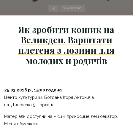
Strona
Wydarzenia
domowa
Як зробити кошик на
Великден. Варштати
плетеня з лозини для
молодих и родичів
25.03.2018 р., 15:00 година
,
Центр культури ім. Богдана Ігоря Антонича,
пл. Двориско 5, Горлиці.
Матеріали доступни на місци, приносиме лем секатор.
Місця обмежени.