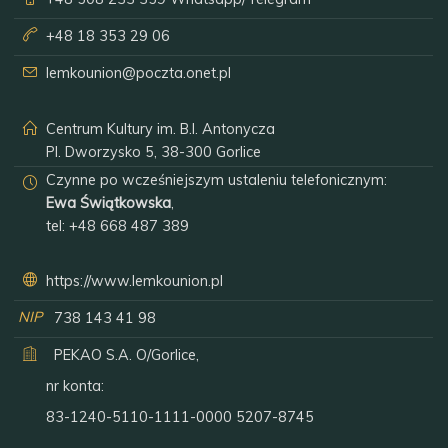
+48 18 353 29 06
lemkounion@poczta.onet.pl
Centrum Kultury im. B.I. Antonycza
Pl. Dworzysko 5, 38-300 Gorlice
Czynne po wcześniejszym ustaleniu telefonicznym:
Ewa Świątkowska
,
tel:
+48 668 487 389
https://www.lemkounion.pl
NIP
738 143 41 98
PEKAO S.A. O/Gorlice,
nr konta:
83-1240-5110-1111-0000 5207-8745