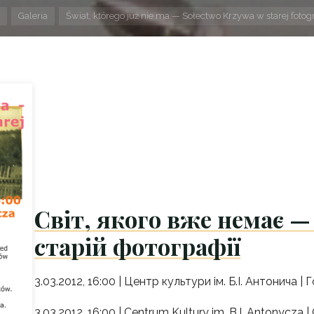
Strona
Galeria
Świat, którego już nie ma — Sołectwo Krzywa w starej fotogr
domowa
Світ, якого вже немає —
старій фотографії
3.03.2012, 16:00 | Центр культури ім. Б.І. Антонича | 
3.03.2012, 16:00 | Centrum Kultury im. B.I. Antonycza | 