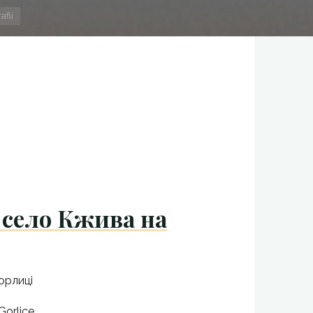
afii
 село Кжива на
Горлиці
Gorlice