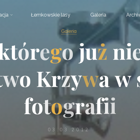
acja
Łemkowskie lasy
Galeria
Arch
Galeria
k
t
ó
r
e
g
o
j
u
ż
n
i
t
w
w
o
K
r
z
y
w
a
w
f
o
t
o
g
r
a
f
i
i
03.03.2012