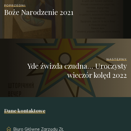
POPRZEDNI
Boże Narodzenie 2021
NASTĘPNY
Yde źwizda czudna… Uroczysty
wieczór kolęd 2022
Dane kontaktowe
Biuro Główne Zarządu ZŁ