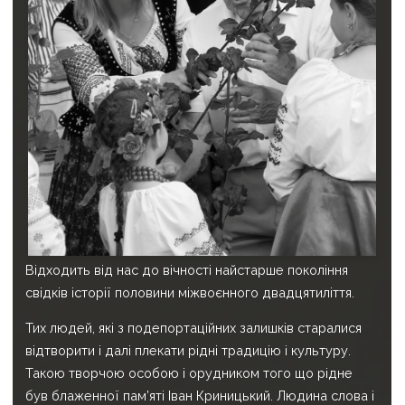
Відходить від нас до вічності найстарше покоління
свідків історії половини міжвоєнного двадцятиліття.
Тих людей, які з подепортаційних залишків старалися
відтворити і далі плекати рідні традицію і культуру.
Такою творчою особою і орудником того що рідне
був блаженної пам’яті Іван Криницький. Людина слова і