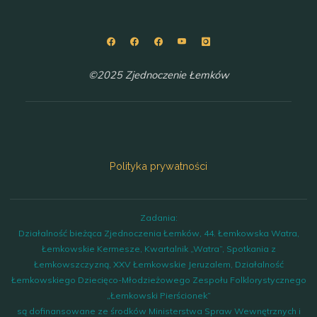
©2025 Zjednoczenie Łemków
Polityka prywatności
Zadania:
Działalność bieżąca Zjednoczenia Łemków, 44. Łemkowska Watra,
Łemkowskie Kermesze, Kwartalnik „Watra”, Spotkania z
Łemkowszczyzną, XXV Łemkowskie Jeruzalem, Działalność
Łemkowskiego Dziecięco-Młodzieżowego Zespołu Folklorystycznego
„Łemkowski Pierścionek”
są dofinansowane ze środków Ministerstwa Spraw Wewnętrznych i