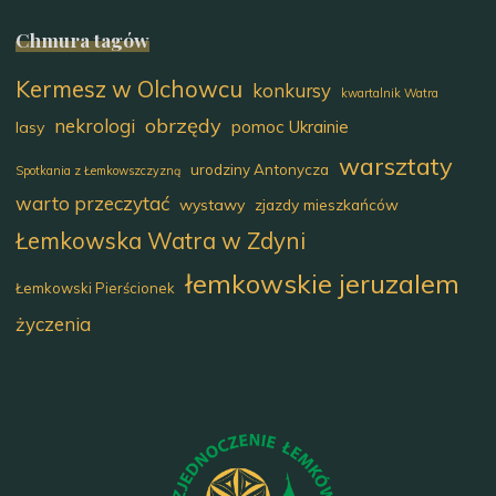
Chmura tagów
Kermesz w Olchowcu
konkursy
kwartalnik Watra
obrzędy
nekrologi
pomoc Ukrainie
lasy
warsztaty
urodziny Antonycza
Spotkania z Łemkowszczyzną
warto przeczytać
wystawy
zjazdy mieszkańców
Łemkowska Watra w Zdyni
łemkowskie jeruzalem
Łemkowski Pierścionek
życzenia