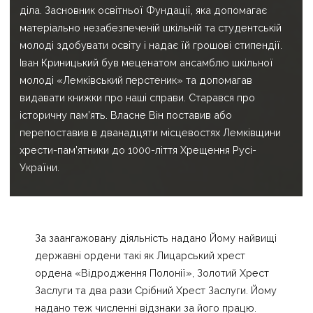
діла. Засновник освітньої Фундації, яка допомагає
матеріально незабезпеченій шкільній та студентській
молоді здобувати освіту і надає їй грошові стипендії.
Іван Криницький був меценатом ансамблю шкільної
молоді «Лемківський перстеник» та допомагав
видавати книжки про наші справи. Старався про
історичну пам’ять. Власне Він поставив або
перепоставив в дванадцяти місцевостях Лемківщини
хрести-пам’ятники до 1000-ліття Хрещення Русі-
України.
За заангажовану діяльність надано Йому найвищі
державні ордени такі як Лицарський хрест
ордена «Відродження Полонії», Золотий Хрест
Заслуги та два рази Срібний Хрест Заслуги. Йому
надано теж численні відзнаки за його працю.