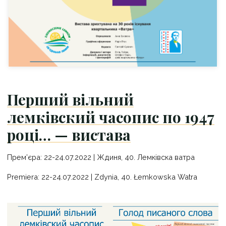
Перший вільний
лемківский часопис по 1947
році… — вистава
Прем’єра: 22-24.07.2022 | Ждиня, 40. Лемківскa ватрa
Premiera: 22-24.07.2022 | Zdynia, 40. Łemkowska Watra