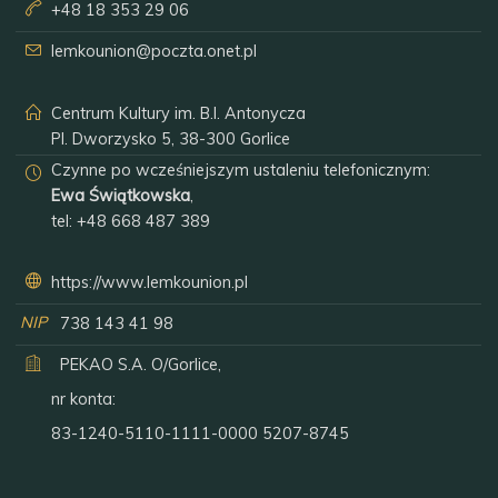
+48 18 353 29 06
lemkounion@poczta.onet.pl
Centrum Kultury im. B.I. Antonycza
Pl. Dworzysko 5, 38-300 Gorlice
Czynne po wcześniejszym ustaleniu telefonicznym:
Ewa Świątkowska
,
tel:
+48 668 487 389
https://www.lemkounion.pl
NIP
738 143 41 98
PEKAO S.A. O/Gorlice,
nr konta:
83-1240-5110-1111-0000 5207-8745