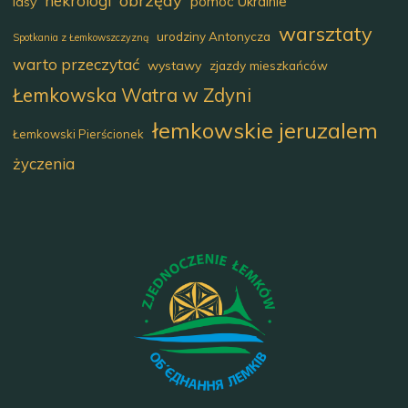
obrzędy
nekrologi
pomoc Ukrainie
lasy
warsztaty
urodziny Antonycza
Spotkania z Łemkowszczyzną
warto przeczytać
wystawy
zjazdy mieszkańców
Łemkowska Watra w Zdyni
łemkowskie jeruzalem
Łemkowski Pierścionek
życzenia