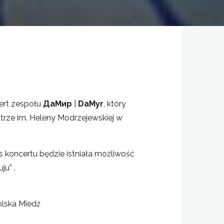
ert zespołu
ДаМир
|
DaMyr
, który
trze im. Heleny Modrzejewskiej w
as koncertu będzie istniała możliwość
ju” .
olska Miedź