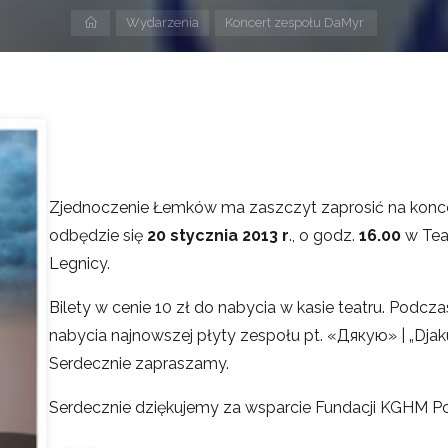
Strona
Wydarzenia
Koncert zespołu DaMyr
domowa
Zjednoczenie Łemków ma zaszczyt zaprosić na konc
odbędzie się
20 stycznia 2013 r
., o godz.
16.00
w Tea
Legnicy.
Bilety w cenie 10 zł do nabycia w kasie teatru. Podcz
nabycia najnowszej płyty zespołu pt. «Дякую» | „Djaku
Serdecznie zapraszamy.
Serdecznie dziękujemy za wsparcie Fundacji KGHM P