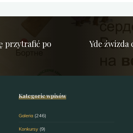
ę przytrafić po
Yde źwizda 
Kategorie wpisów
Galeria
(246)
Konkursy
(9)