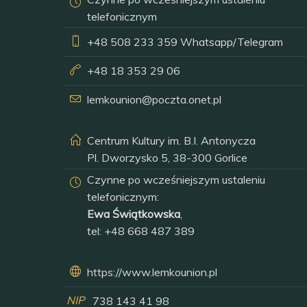
telefonicznym
+48 508 233 359
Whatsapp/Telegram
+48 18 353 29 06
lemkounion@poczta.onet.pl
Centrum Kultury im. B.I. Antonycza
Pl. Dworzysko 5, 38-300 Gorlice
Czynne po wcześniejszym ustaleniu
telefonicznym:
Ewa Świątkowska
,
tel:
+48 668 487 389
https://www.lemkounion.pl
NIP
738 143 41 98