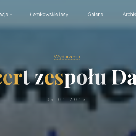
acja
Łemkowskie lasy
Galeria
Arch
Wydarzenia
c
e
r
t
z
e
s
p
o
ł
u
D
05.01.2013