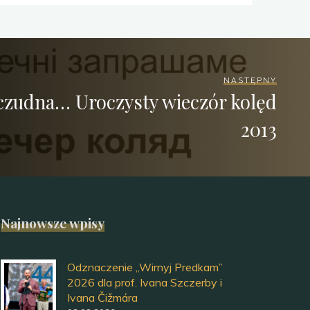
NASTĘPNY
czudna… Uroczysty wieczór kolęd
2013
Najnowsze wpisy
Odznaczenie „Wirnyj Predkam”
2026 dla prof. Ivana Szczerby i
Ivana Čižmára