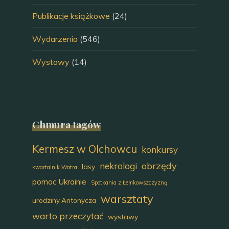
Publikacje książkowe
(24)
Wydarzenia
(546)
Wystawy
(14)
Chmura tagów
Kermesz w Olchowcu
konkursy
obrzędy
nekrologi
lasy
kwartalnik Watra
pomoc Ukrainie
Spotkania z Łemkowszczyzną
warsztaty
urodziny Antonycza
warto przeczytać
wystawy