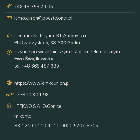
+48 18 353 29 06
lemkounion@poczta.onet.pl
Centrum Kultury im. B.I. Antonycza
Pl. Dworzysko 5, 38-300 Gorlice
Czynne po wcześniejszym ustaleniu telefonicznym:
Ewa Świątkowska
,
tel:
+48 668 487 389
https://www.lemkounion.pl
NIP
738 143 41 98
PEKAO S.A. O/Gorlice,
nr konta:
83-1240-5110-1111-0000 5207-8745