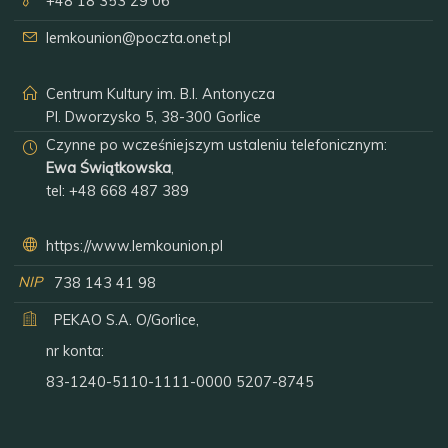
+48 18 353 29 06
lemkounion@poczta.onet.pl
Centrum Kultury im. B.I. Antonycza
Pl. Dworzysko 5, 38-300 Gorlice
Czynne po wcześniejszym ustaleniu telefonicznym:
Ewa Świątkowska
,
tel:
+48 668 487 389
https://www.lemkounion.pl
NIP
738 143 41 98
PEKAO S.A. O/Gorlice,
nr konta:
83-1240-5110-1111-0000 5207-8745