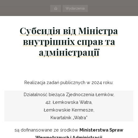
Strona
Wydarzenia
domowa
Субсидія від Міністра
внутрішніх справ та
адміністрації
Realizacja zadań publicznych w 2024 roku:
Działalność bieżąca Zjednoczenia Łemków,
42. Łemkowska Watra,
Łemkowskie Kermesze,
Kwartalnik „Watra”
są dofinansowane ze środków
Ministerstwa Spraw
Wewnętrznych i Administracji