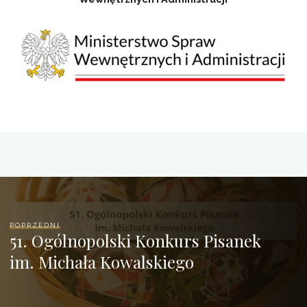
POPRZEDNI
51. Ogólnopolski Konkurs Pisanek
im. Michała Kowalskiego