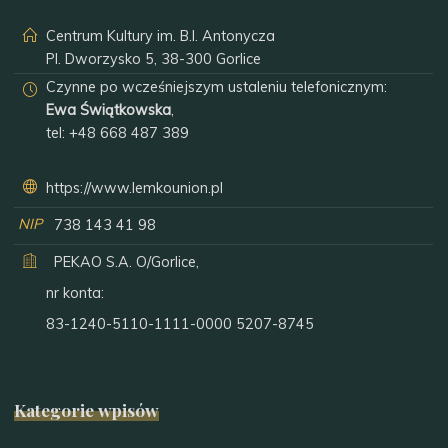
Centrum Kultury im. B.I. Antonycza
Pl. Dworzysko 5, 38-300 Gorlice
Czynne po wcześniejszym ustaleniu telefonicznym:
Ewa Świątkowska
,
tel:
+48 668 487 389
https://www.lemkounion.pl
NIP
738 143 41 98
PEKAO S.A. O/Gorlice,
nr konta:
83-1240-5110-1111-0000 5207-8745
Kategorie wpisów