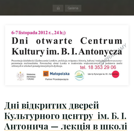
Strona
Galeria
domowa
Дні відкритих дверей
Культурного центру ім. Б. І.
Антонича — лекція в школі