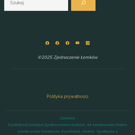
©2025 Zjednoczenie Łemków
Polityka prywatności
Zadania:
Działalność bieżąca Zjednoczenia Łemków, 44. Łemkowska Watra,
Łemkowskie Kermesze, Kwartalnik „Watra”, Spotkania z