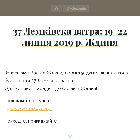
Strona
Wydarzenia
domowa
37 Лемківска ватра: 19-22
липня 2019 р. Ждиня
Запрашаме Вас до Ждини, де
од 19. до 21.
липня 2019 р.
буде горіти 37 Лемківска ватра.
Одягниймеся парадні і до стрічи в Ждини!
Програма
доступна на:
→
www.watrazdynia.pl
Приходте, приіжджайте!