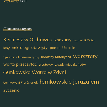
Wystawy
(14)
Chmura tagów
Kermesz w Olchowcu
konkursy
kwartalnik Watra
obrzędy
nekrologi
pomoc Ukrainie
lasy
warsztaty
urodziny Antonycza
Spotkania z Łemkowszczyzną
warto przeczytać
wystawy
zjazdy mieszkańców
Łemkowska Watra w Zdyni
łemkowskie jeruzalem
Łemkowski Pierścionek
życzenia