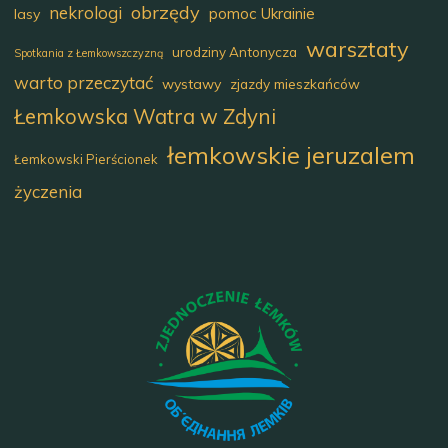
obrzędy
nekrologi
pomoc Ukrainie
lasy
warsztaty
urodziny Antonycza
Spotkania z Łemkowszczyzną
warto przeczytać
wystawy
zjazdy mieszkańców
Łemkowska Watra w Zdyni
łemkowskie jeruzalem
Łemkowski Pierścionek
życzenia