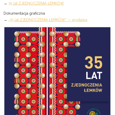
→
35 lat ZJEDNOCZENIA ŁEMKÓW
Dokumentacja graficzna
→
„35 lat ZJEDNOCZENIA ŁEMKÓW” — wystawa