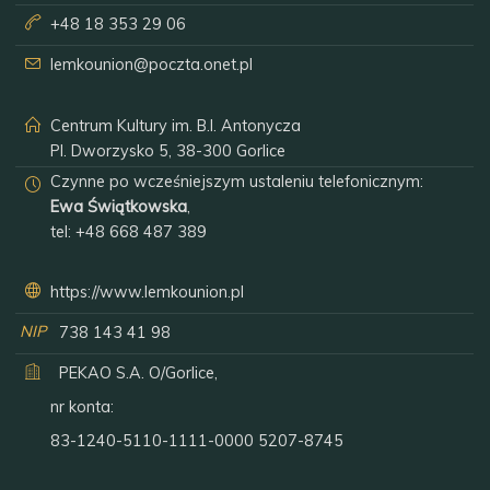
+48 18 353 29 06
lemkounion@poczta.onet.pl
Centrum Kultury im. B.I. Antonycza
Pl. Dworzysko 5, 38-300 Gorlice
Czynne po wcześniejszym ustaleniu telefonicznym:
Ewa Świątkowska
,
tel:
+48 668 487 389
https://www.lemkounion.pl
NIP
738 143 41 98
PEKAO S.A. O/Gorlice,
nr konta:
83-1240-5110-1111-0000 5207-8745