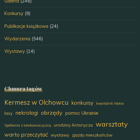
Galeria
(246)
Konkursy
(9)
Publikacje książkowe
(24)
Wydarzenia
(546)
Wystawy
(14)
Chmura tagów
Kermesz w Olchowcu
konkursy
kwartalnik Watra
obrzędy
nekrologi
pomoc Ukrainie
lasy
warsztaty
urodziny Antonycza
Spotkania z Łemkowszczyzną
warto przeczytać
wystawy
zjazdy mieszkańców