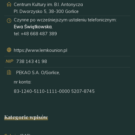
Centrum Kultury im. B.I. Antonycza
Pl. Dworzysko 5, 38-300 Gorlice
Czynne po wcześniejszym ustaleniu telefonicznym:
Ewa Świątkowska
,
tel:
+48 668 487 389
https://www.lemkounion.pl
NIP
738 143 41 98
PEKAO S.A. O/Gorlice,
nr konta:
83-1240-5110-1111-0000 5207-8745
Kategorie wpisów