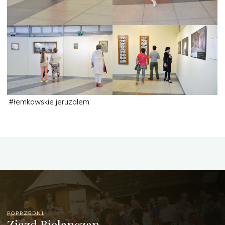
#
łemkowskie jeruzalem
POPRZEDNI
Zjazd Bielanczan