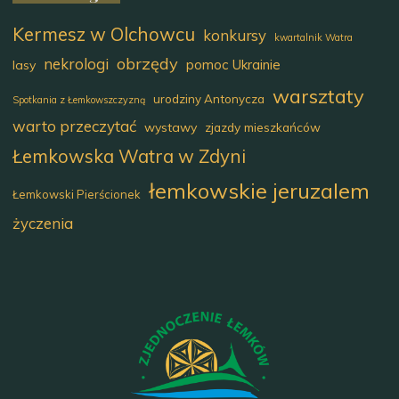
Kermesz w Olchowcu
konkursy
kwartalnik Watra
obrzędy
nekrologi
pomoc Ukrainie
lasy
warsztaty
urodziny Antonycza
Spotkania z Łemkowszczyzną
warto przeczytać
wystawy
zjazdy mieszkańców
Łemkowska Watra w Zdyni
łemkowskie jeruzalem
Łemkowski Pierścionek
życzenia