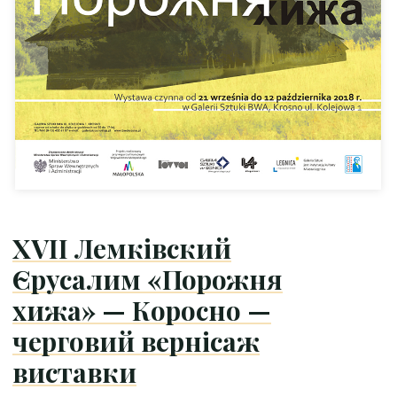
XVII Лемківский
Єрусалим «Порожня
хижа» — Кoроснo —
черговий вернісаж
виставки