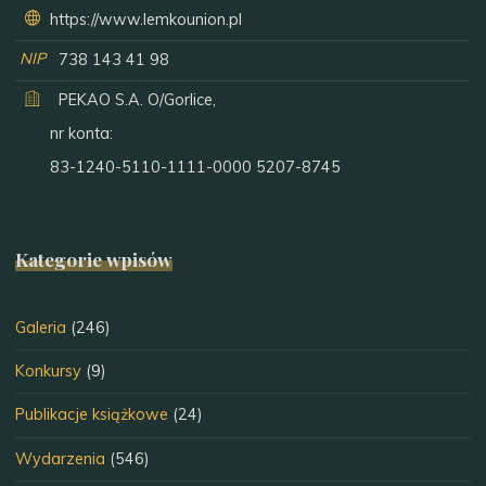
https://www.lemkounion.pl
NIP
738 143 41 98
PEKAO S.A. O/Gorlice,
nr konta:
83-1240-5110-1111-0000 5207-8745
Kategorie wpisów
Galeria
(246)
Konkursy
(9)
Publikacje książkowe
(24)
Wydarzenia
(546)