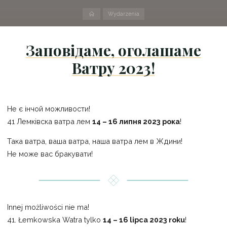
Strona
Wydarzenia
domowa
Заповідаме, оголашаме
Ватру 2023!
Не є інчой можливости!
41 Лемківска ватра лем
14 – 16 липня 2023 рока
!
Така ватра, ваша ватра, наша ватра лем в Ждини!
Не може вас бракувати!
Innej możliwości nie ma!
41. Łemkowska Watra tylko
14 – 16 lipca 2023 roku
!