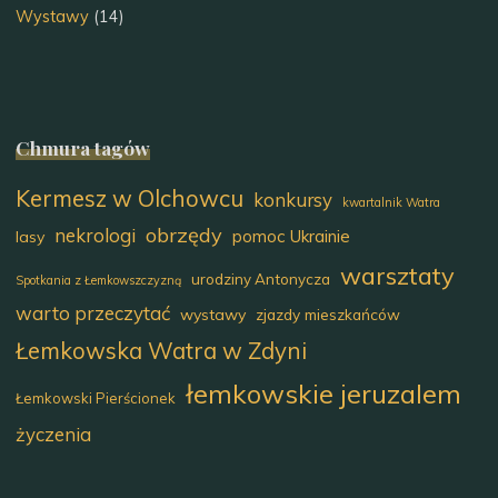
Wystawy
(14)
Chmura tagów
Kermesz w Olchowcu
konkursy
kwartalnik Watra
obrzędy
nekrologi
pomoc Ukrainie
lasy
warsztaty
urodziny Antonycza
Spotkania z Łemkowszczyzną
warto przeczytać
wystawy
zjazdy mieszkańców
Łemkowska Watra w Zdyni
łemkowskie jeruzalem
Łemkowski Pierścionek
życzenia