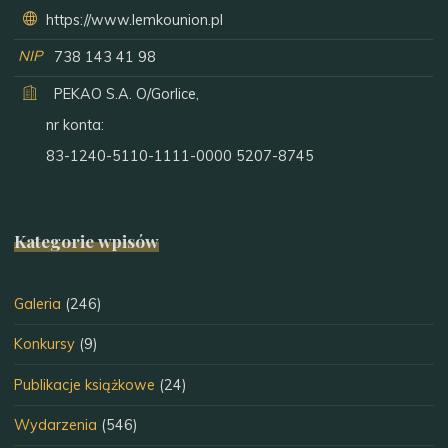
https://www.lemkounion.pl
NIP
738 143 41 98
PEKAO S.A. O/Gorlice,
nr konta:
83-1240-5110-1111-0000 5207-8745
Kategorie wpisów
Galeria
(246)
Konkursy
(9)
Publikacje książkowe
(24)
Wydarzenia
(546)