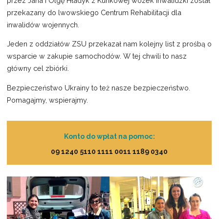
przez Jana i Olgę Hładyk z Kunkowej wózek inwalidzki został
przekazany do lwowskiego Centrum Rehabilitacji dla
inwalidów wojennych.
Jeden z oddziałów ZSU przekazał nam kolejny list z prośbą o
wsparcie w zakupie samochodów. W tej chwili to nasz
główny cel zbiórki.
Bezpieczeństwo Ukrainy to też nasze bezpieczeństwo.
Pomagajmy, wspierajmy.
Konto do wpłat na pomoc:
09 1240 5110 1111 0011 1189 0340