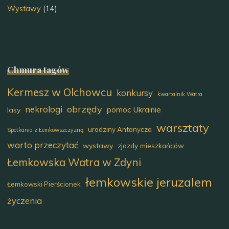
Wystawy
(14)
Chmura tagów
Kermesz w Olchowcu
konkursy
kwartalnik Watra
obrzędy
nekrologi
pomoc Ukrainie
lasy
warsztaty
urodziny Antonycza
Spotkania z Łemkowszczyzną
warto przeczytać
wystawy
zjazdy mieszkańców
Łemkowska Watra w Zdyni
łemkowskie jeruzalem
Łemkowski Pierścionek
życzenia