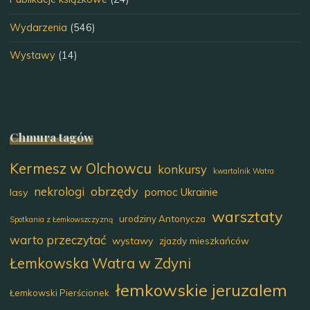
Wydarzenia
(546)
Wystawy
(14)
Chmura tagów
Kermesz w Olchowcu
konkursy
kwartalnik Watra
obrzędy
nekrologi
pomoc Ukrainie
lasy
warsztaty
urodziny Antonycza
Spotkania z Łemkowszczyzną
warto przeczytać
wystawy
zjazdy mieszkańców
Łemkowska Watra w Zdyni
łemkowskie jeruzalem
Łemkowski Pierścionek