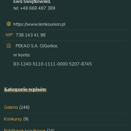
Ewa Świątkowska
,
tel:
+48 668 487 389
https://www.lemkounion.pl
NIP
738 143 41 98
PEKAO S.A. O/Gorlice,
nr konta:
83-1240-5110-1111-0000 5207-8745
Kategorie wpisów
Galeria
(246)
Konkursy
(9)
Publikacje książkowe
(24)