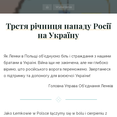
Strona
Wydarzenia
domowa
Третя річниця нападу Росії
на Україну
Як Лемки в Польщі об’єднуємо біль і страждання з нашими
братами в Україні. Війна іщи не закінчена, але ми глибоко
віримо, што російського ворога переможемо. Звертамеся
о підтримку та допомогу для воюючої України!
Головна Управа Об’єднання Лемків
Jako Łemkowie w Polsce łączymy się w bólu i cierpieniu z