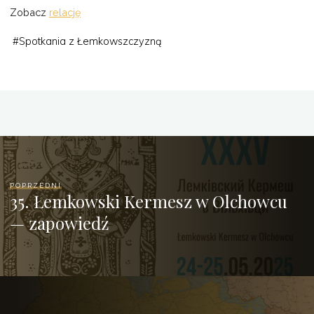
Zobacz
relację
#
Spotkania z Łemkowszczyzną
POPRZEDNI
35. Łemkowski Kermesz w Olchowcu
— zapowiedź