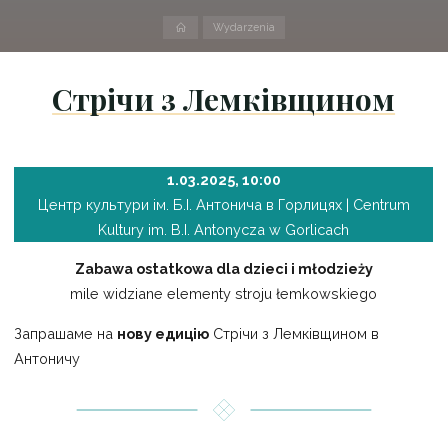
Strona
Wydarzenia
domowa
Стрічи з Лемківщином
1.03.2025, 10:00
Центр культури ім. Б.І. Антонича в Горлицях | Centrum
Kultury im. B.I. Antonycza w Gorlicach
Zabawa ostatkowa dla dzieci i młodzieży
mile widziane elementy stroju łemkowskiego
Запрашаме на
нову едицію
Стрічи з Лемківщином в
Антоничу