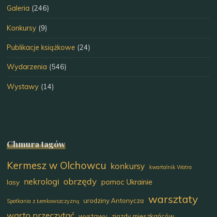
Galeria
(246)
Konkursy
(9)
Publikacje książkowe
(24)
Wydarzenia
(546)
Wystawy
(14)
Chmura tagów
Kermesz w Olchowcu
konkursy
kwartalnik Watra
obrzędy
nekrologi
pomoc Ukrainie
lasy
warsztaty
urodziny Antonycza
Spotkania z Łemkowszczyzną
warto przeczytać
wystawy
zjazdy mieszkańców