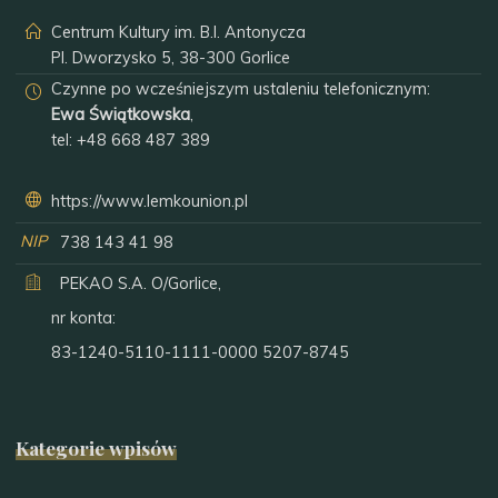
Centrum Kultury im. B.I. Antonycza
Pl. Dworzysko 5, 38-300 Gorlice
Czynne po wcześniejszym ustaleniu telefonicznym:
Ewa Świątkowska
,
tel:
+48 668 487 389
https://www.lemkounion.pl
NIP
738 143 41 98
PEKAO S.A. O/Gorlice,
nr konta:
83-1240-5110-1111-0000 5207-8745
Kategorie wpisów