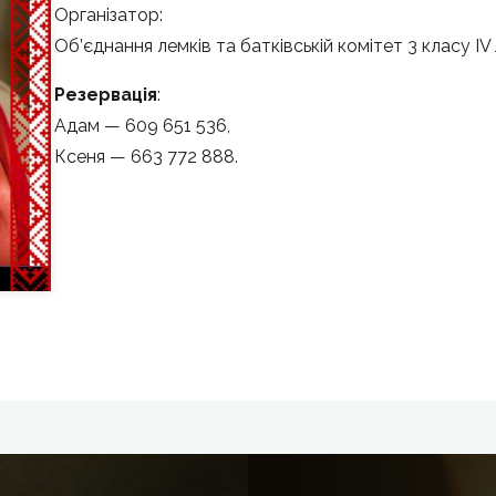
Oрганізатор:
Об’єднання лемків та батківській комітет 3 класу IV Л
Резервація
:
Адам — 609 651 536,
Ксeня — 663 772 888.