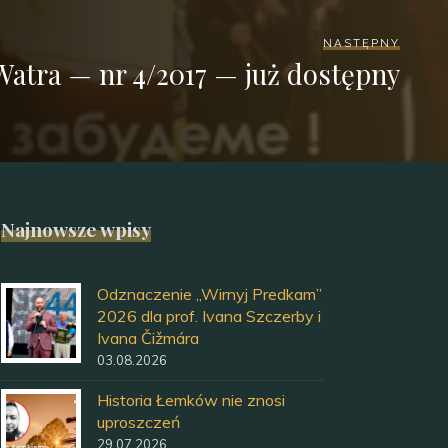
NASTĘPNY
Watra — nr 4/2017 — już dostępny
Najnowsze wpisy
Odznaczenie „Wirnyj Predkam”
2026 dla prof. Ivana Szczerby i
Ivana Čižmára
03.08.2026
Historia Łemków nie znosi
uproszczeń
29.07.2026