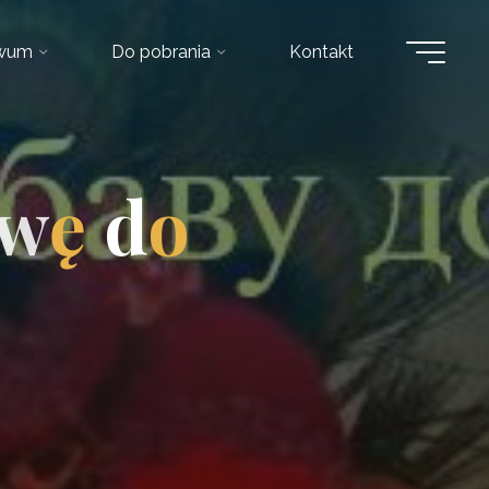
iwum
Do pobrania
Kontakt
w
ę
d
o