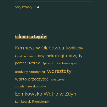
Wystawy
(14)
Chmura tagów
Kermesz w Olchowcu
konkursy
obrzędy
nekrologi
lasy
kwartalnik Watra
pomoc Ukrainie
Spotkania z Łemkowszczyzną
warsztaty
urodziny Antonycza
warto przeczytać
wystawy
zjazdy mieszkańców
Łemkowska Watra w Zdyni
Łemkowski Pierścionek