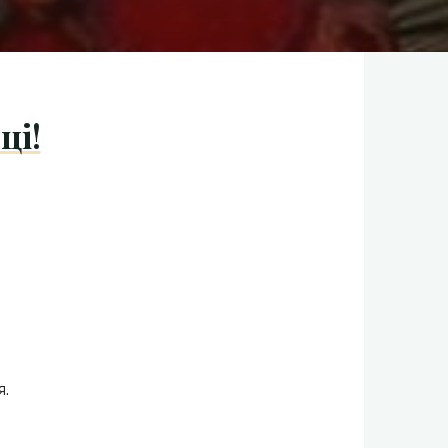
ці!
я.