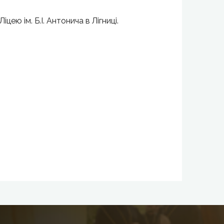
іцею ім. Б.І. Антонича в Лігниці.