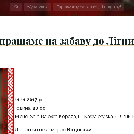
Strona
Wydarzenia
Zapraszamy na zabawę do Legnicy!
domowa
прашаме на забаву до Лігни
11.11.2017 р.
година:
20:00
Місце: Sala Balowa Kopcza, ul. Kawaleryjska 4, Лігниц
До танця і не лем грає
Водограй
.