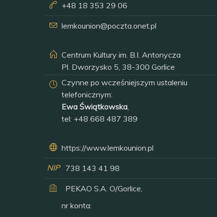
+48 18 353 29 06
lemkounion@poczta.onet.pl
Centrum Kultury im. B.I. Antonycza
Pl. Dworzysko 5, 38-300 Gorlice
Czynne po wcześniejszym ustaleniu
telefonicznym:
Ewa Świątkowska
,
tel:
+48 668 487 389
https://www.lemkounion.pl
NIP
738 143 41 98
PEKAO S.A. O/Gorlice,
nr konta: