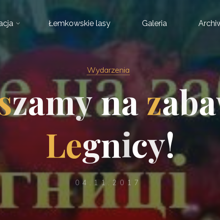
acja
Łemkowskie lasy
Galeria
Arch
Wydarzenia
s
z
a
m
y
n
a
z
a
b
a
L
e
g
n
i
c
y
!
04.11.2017