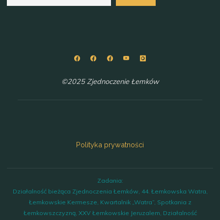
©2025 Zjednoczenie Łemków
Polityka prywatności
Zadania:
Działalność bieżąca Zjednoczenia Łemków, 44. Łemkowska Watra,
Łemkowskie Kermesze, Kwartalnik „Watra”, Spotkania z
Łemkowszczyzną, XXV Łemkowskie Jeruzalem, Działalność