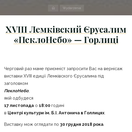
Strona
Wydarzenia
domowa
XVIII Лемківский Єрусалим
«ПеклoНeбo» — Горлиці
Черговий раз маме приємніст запросити Вас на вернісаж
виставки XVIII едиції Лемківского Єрусалима під
заголовком
ПеклoНeбo
,
якій одбудеся
17 листопада
o
18:00
годині
в
Центрі культури ім. Б.І. Антонича в Голлицях
.
Виставку мож оглядати по
30 грудня 2018 рока
.