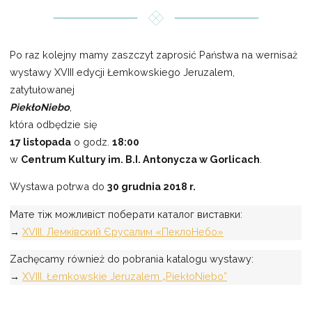
Po raz kolejny mamy zaszczyt zaprosić Państwa na wernisaż
wystawy XVIII edycji Łemkowskiego Jeruzalem,
zatytułowanej
PiekłoNiebo
,
która odbędzie się
17 listopada
o godz.
18:00
w
Centrum Kultury im. B.I. Antonycza w Gorlicach
.
Wystawa potrwa do
30 grudnia 2018 r.
Мате тіж можливіст поберати каталог виставки:
→
XVIII. Лемківский Єрусалим «ПеклoНeбo»
Zachęcamy również do pobrania katalogu wystawy:
→
XVIII. Łemkowskie Jeruzalem „PiekłoNiebo”