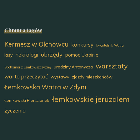
Chmura tagów
Kermesz w Olchowcu
konkursy
kwartalnik Watra
obrzędy
nekrologi
pomoc Ukrainie
lasy
warsztaty
urodziny Antonycza
Spotkania z Łemkowszczyzną
warto przeczytać
wystawy
zjazdy mieszkańców
Łemkowska Watra w Zdyni
łemkowskie jeruzalem
Łemkowski Pierścionek
życzenia