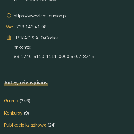
https://www.lemkounion.pl
NIP
738 143 41 98
PEKAO S.A. O/Gorlice,
nr konta:
83-1240-5110-1111-0000 5207-8745
Kategorie wpisów
Galeria
(246)
Konkursy
(9)
Publikacje książkowe
(24)