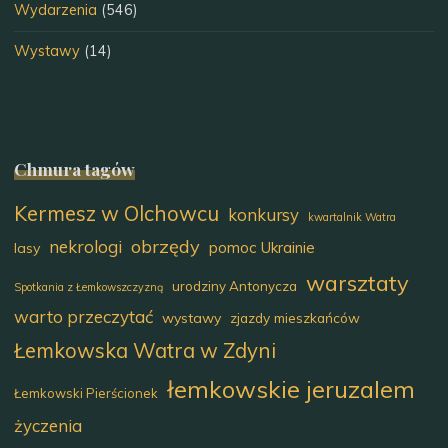
Wydarzenia
(546)
Wystawy
(14)
Chmura tagów
Kermesz w Olchowcu
konkursy
kwartalnik Watra
obrzędy
nekrologi
pomoc Ukrainie
lasy
warsztaty
urodziny Antonycza
Spotkania z Łemkowszczyzną
warto przeczytać
wystawy
zjazdy mieszkańców
Łemkowska Watra w Zdyni
łemkowskie jeruzalem
Łemkowski Pierścionek
życzenia