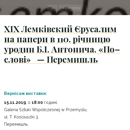
Strona
Wydarzenia
domowa
XIX Лемківский Єрусалим
на папери в 110. річницю
уродин Б.І. Антонича. «По–
слові» — Перемишль
Вернісаж виставки:
15.11.2019
, o
18:00
годині,
Galeria Sztuki Współczesnej w Przemyślu,
ul. T. Kościuszki 3,
Перемишль.