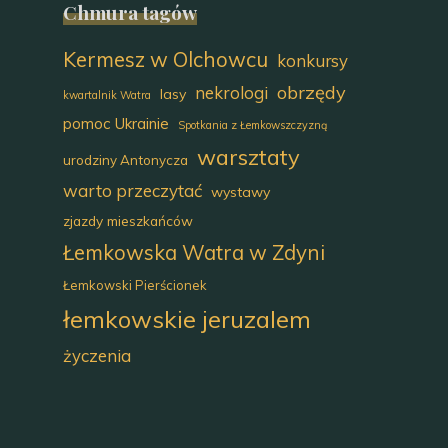
Chmura tagów
Kermesz w Olchowcu
konkursy
obrzędy
nekrologi
lasy
kwartalnik Watra
pomoc Ukrainie
Spotkania z Łemkowszczyzną
warsztaty
urodziny Antonycza
warto przeczytać
wystawy
zjazdy mieszkańców
Łemkowska Watra w Zdyni
Łemkowski Pierścionek
łemkowskie jeruzalem
życzenia