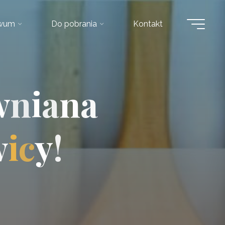
iwum
Do pobrania
Kontakt
w
n
i
a
n
a
w
i
c
y
!