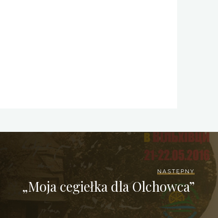
NASTĘPNY
„Moja cegiełka dla Olchowca”