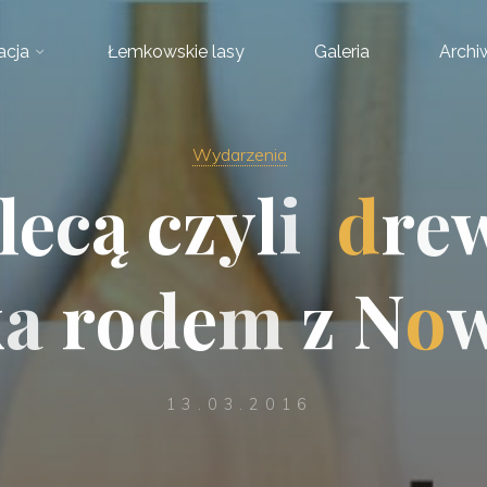
acja
Łemkowskie lasy
Galeria
Arch
Wydarzenia
l
e
c
ą
c
z
y
l
i
d
r
e
k
a
r
o
d
e
m
z
N
o
13.03.2016