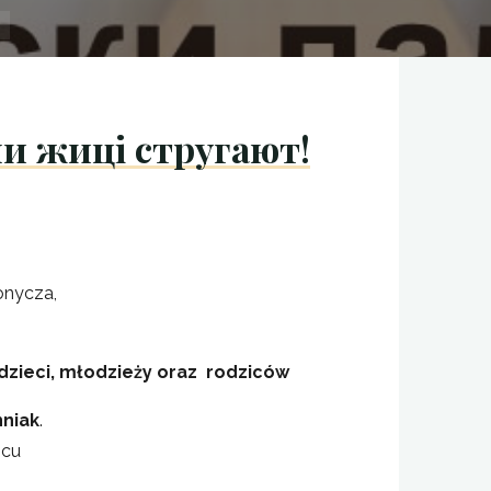
ми жиці стругают!
onycza,
 dzieci, młodzieży oraz rodziców
hniak
.
scu