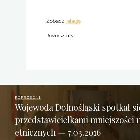
Zobacz
relację
#
warsztaty
POPRZEDNI
Wojewoda Dolnośląski spotkał si
przedstawicielkami mniejszości 
etnicznych — 7.03.2016