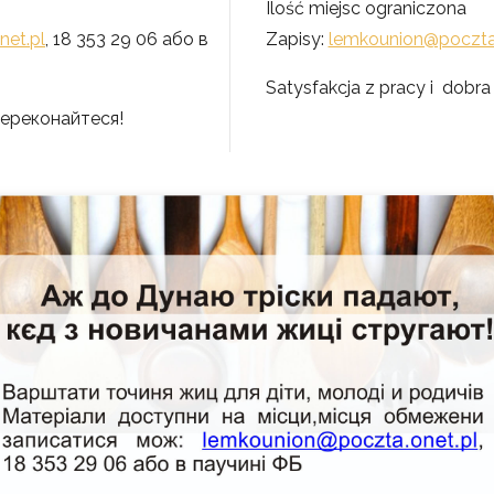
Ilość miejsc ograniczona
et.pl
, 18 353 29 06 або в
Zapisy:
lemkounion@poczta.
Satysfakcja z pracy i dob
 переконайтеся!