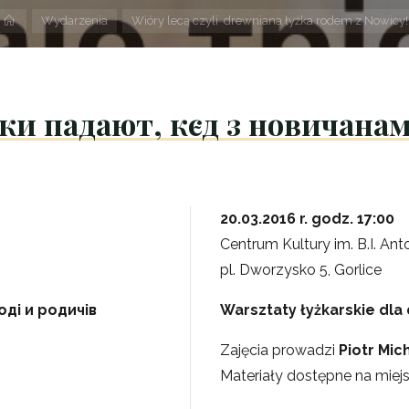
Strona
Wydarzenia
Wióry lecą czyli drewniana łyżka rodem z Nowicy!
domowa
ки падают, кєд з новичана
20.03.2016 r. godz. 17:00
Centrum Kultury im. B.I. Ant
pl. Dworzysko 5, Gorlice
оді и родичів
Warsztaty łyżkarskie dla
Zajęcia prowadzi
Piotr Mic
Materiały dostępne na miej