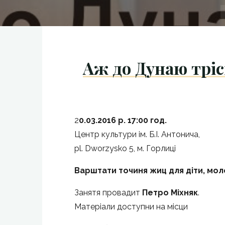
Аж до Дунаю тріс
2
0.03.2016 р. 17:00 год.
Центр культури ім. Б.І. Антонича,
pl. Dworzysko 5, м. Горлиці
Варштати точиня жиц для діти, мол
Занятя провадит
Петро Міхняк
.
Матеріали доступни на місци