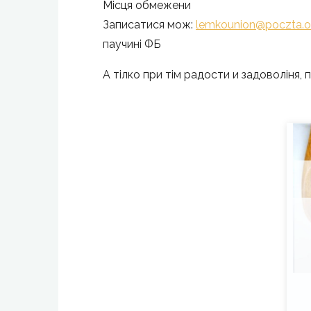
Місця обмежени
Записатися мож:
lemkounion@poczta.on
паучині ФБ
А тілко при тім радости и задоволіня,