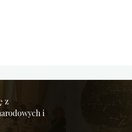
ę z
narodowych i