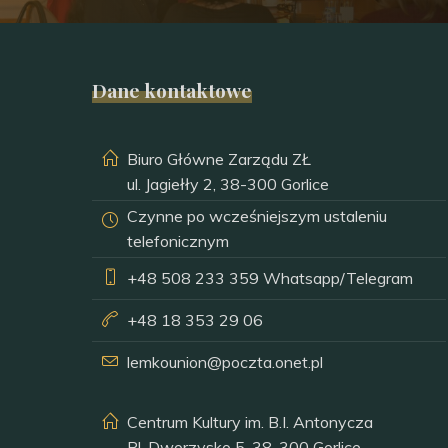
Dane kontaktowe
Biuro Główne Zarządu ZŁ
ul. Jagiełły 2, 38-300 Gorlice
Czynne po wcześniejszym ustaleniu
telefonicznym
+48 508 233 359
Whatsapp/Telegram
+48 18 353 29 06
lemkounion@poczta.onet.pl
Centrum Kultury im. B.I. Antonycza
Pl. Dworzysko 5, 38-300 Gorlice