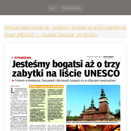
Strona
Wydarzenia
domowa
Artykuł Haliny Gajdy pt. „Jesteśmy bogatsi aż o trzy zabytki na
liście UNESCO” — „Gazeta Gorlicka”, 25.06.2013