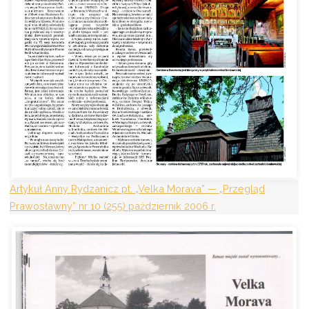
Artykuł Anny Rydzanicz pt. „Velka Morava” — „Przegląd
Prawosławny” nr 10 (255) październik 2006 r.