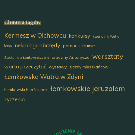
Chmura tagów
Kermesz w Olchowcu
konkursy
kwartalnik Watra
obrzędy
nekrologi
pomoc Ukrainie
lasy
warsztaty
urodziny Antonycza
Spotkania z Łemkowszczyzną
warto przeczytać
wystawy
zjazdy mieszkańców
Łemkowska Watra w Zdyni
łemkowskie jeruzalem
Łemkowski Pierścionek
życzenia