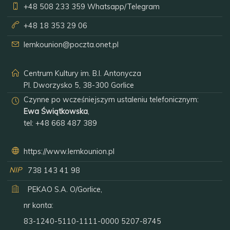
+48 508 233 359
Whatsapp/Telegram
+48 18 353 29 06
lemkounion@poczta.onet.pl
Centrum Kultury im. B.I. Antonycza
Pl. Dworzysko 5, 38-300 Gorlice
Czynne po wcześniejszym ustaleniu telefonicznym:
Ewa Świątkowska
,
tel:
+48 668 487 389
https://www.lemkounion.pl
NIP
738 143 41 98
PEKAO S.A. O/Gorlice,
nr konta:
83-1240-5110-1111-0000 5207-8745