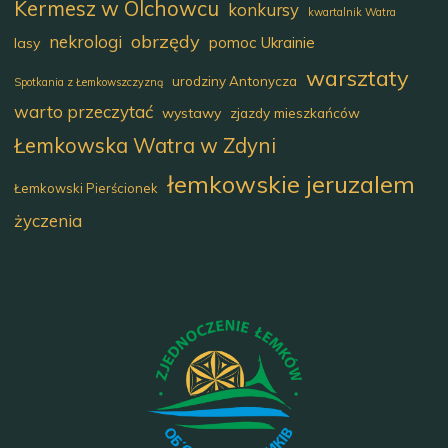
Kermesz w Olchowcu
konkursy
kwartalnik Watra
obrzędy
nekrologi
pomoc Ukrainie
lasy
warsztaty
urodziny Antonycza
Spotkania z Łemkowszczyzną
warto przeczytać
wystawy
zjazdy mieszkańców
Łemkowska Watra w Zdyni
łemkowskie jeruzalem
Łemkowski Pierścionek
życzenia