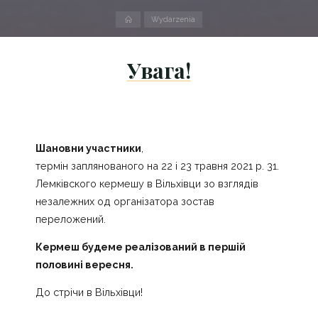
Strona
Wydarzenia
domowa
Увага!
Шановни участники
,
термін заплянованого на 22 i 23 травня 2021 р. 31.
Лемківского кермешу в Вільхівци зо взглядів
незалежних од організатора зостав
переложений.
Кермеш будеме реалізований в першій
половині вересня.
До стрічи в Вільхівци!