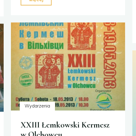
Kermesze"
Wydarzenia
XXIII Łemkowski Kermesz
w Olchowcu