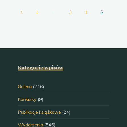
1
…
3
4
5
Stronicowanie
wpisów
Kategorie wpisów
Galeria
(246)
Konkursy
(9)
Publikacje książkowe
(24)
Wydarzenia
(546)