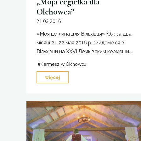
„Moja cegiełka dla
Olchowca”
21.03.2016
«Моя цеглина для Вільхівця» Юж за два
місяці 21-22 мая 2016 р. зийдеме ся в
Вільхівци на XXVI Лемківским кермеши. …
#
Kermesz w Olchowcu
"„Moja
więcej
cegiełka
dla
Olchowca”"