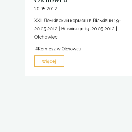
20.05.2012
XXII Лемківский кермеш в Вільхівци 19-
20.05.2012 | Вільхівець 19-20.05.2012 |
Olchowiec
#
Kermesz w Olchowcu
"XXII
więcej
Łemkowski
Kermesz
w
Olchowcu"