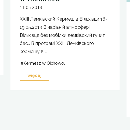
11.05.2013
XXIII Лемківский Кeрмеш в Вільхівци 18-
19.05.2013 В чарівній атмосфері
Вільхівця без мобілки лемківский гучит
бас… В програмі XXIII Лемківского
кермешу в …
#
Kermesz w Olchowcu
"XXIII
więcej
Łemkowski
Kermesz
w
Olchowcu"