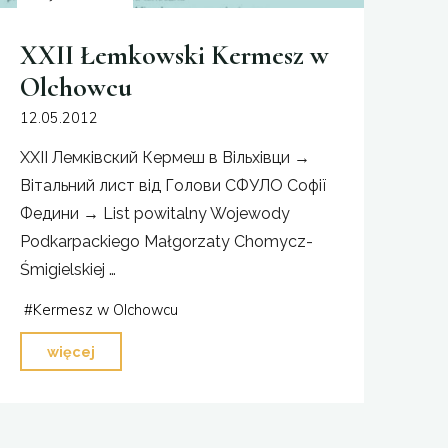
XXII Łemkowski Kermesz w
Olchowcu
12.05.2012
XXII Лемківский Кeрмеш в Вільхівци →
Вітальний лист від Голови СФУЛО Софії
Федини → List powitalny Wojewody
Podkarpackiego Małgorzaty Chomycz-
Śmigielskiej …
#
Kermesz w Olchowcu
"XXII
więcej
Łemkowski
Kermesz
w