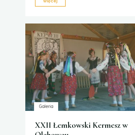
"XXIV
więcej
Łemkowski
Kermesz
w
Olchowcu"
Galeria
XXII Łemkowski Kermesz w
Olchowcu