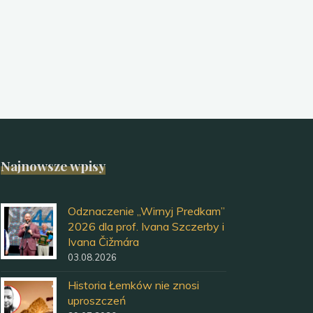
Olchowcu"
Najnowsze wpisy
Odznaczenie „Wirnyj Predkam”
2026 dla prof. Ivana Szczerby i
Ivana Čižmára
03.08.2026
Historia Łemków nie znosi
uproszczeń