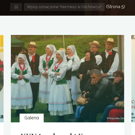
(Strona 5)
Strona
Wpisy oznaczone "Kermesz w Olchowcu"
domowa
Galeria