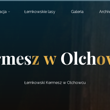
acja
Łemkowskie lasy
Galeria
Arch
r
m
e
s
z
w
O
l
c
h
o
Łemkowski Kermesz w Olchowcu