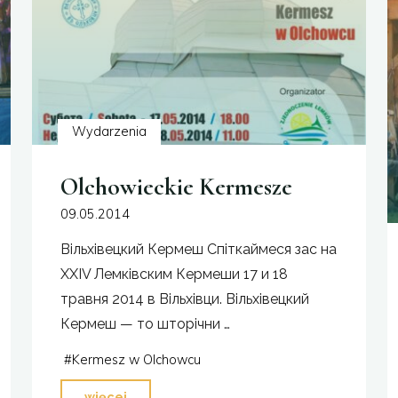
Wydarzenia
Olchowieckie Kermesze
09.05.2014
Вільхівецкий Кермеш Спіткаймеся зас на
ХХІV Лемківским Кермеши 17 и 18
травня 2014 в Вільхівци. Вільхівецкий
Кермеш — то шторічни …
#
Kermesz w Olchowcu
"Olchowieckie
więcej