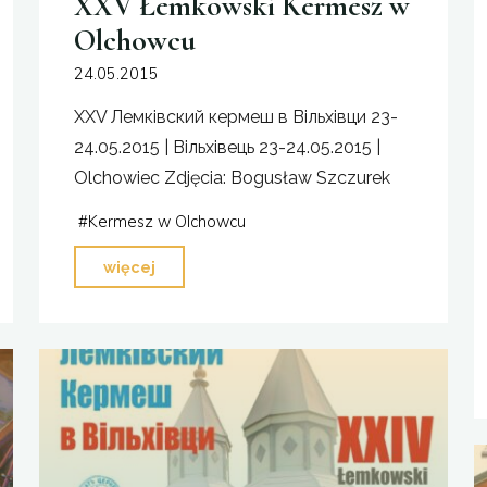
XXV Łemkowski Kermesz w
Olchowcu
24.05.2015
XXV Лемківский кермеш в Вільхівци 23-
24.05.2015 | Вільхівець 23-24.05.2015 |
Olchowiec Zdjęcia: Bogusław Szczurek
#
Kermesz w Olchowcu
"XXV
więcej
Łemkowski
Kermesz
w
Olchowcu"