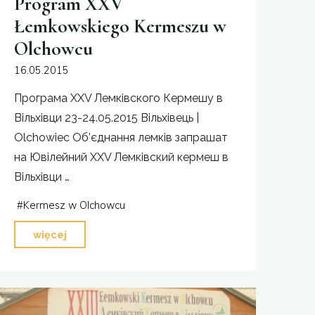
Program XXV
Łemkowskiego Kermeszu w
Olchowcu
16.05.2015
Програма ХХV Лемківского Кермешу в
Вільхівци 23-24.05.2015 Вільхівець |
Olchowiec Об’єднання лемків запрашат
на Ювілейний ХХV Лемківский кермеш в
Вільхівци …
#
Kermesz w Olchowcu
"Program
więcej
XXV
Łemkowskiego
Kermeszu
w