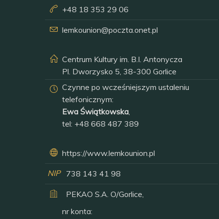
+48 18 353 29 06
lemkounion@poczta.onet.pl
Centrum Kultury im. B.I. Antonycza
Pl. Dworzysko 5, 38-300 Gorlice
Czynne po wcześniejszym ustaleniu
telefonicznym:
Ewa Świątkowska
,
tel:
+48 668 487 389
https://www.lemkounion.pl
NIP
738 143 41 98
PEKAO S.A. O/Gorlice,
nr konta: