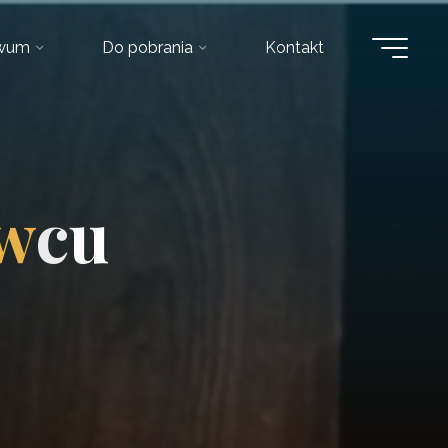
iwum
Do pobrania
Kontakt
w
c
u