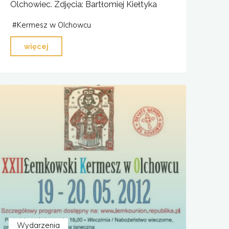
Olchowiec. Zdjęcia: Bartłomiej Kiełtyka
#
Kermesz w Olchowcu
"XXIII
więcej
Łemkowski
Kermesz
w
Olchowcu"
Wydarzenia