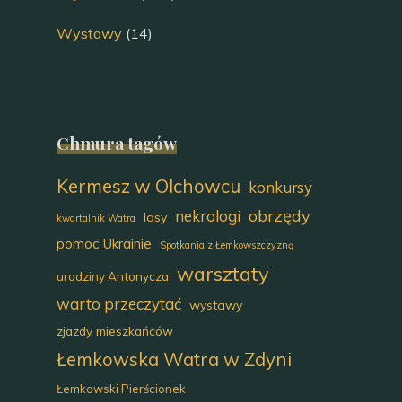
Wystawy
(14)
Chmura tagów
Kermesz w Olchowcu
konkursy
obrzędy
nekrologi
lasy
kwartalnik Watra
pomoc Ukrainie
Spotkania z Łemkowszczyzną
warsztaty
urodziny Antonycza
warto przeczytać
wystawy
zjazdy mieszkańców
Łemkowska Watra w Zdyni
Łemkowski Pierścionek