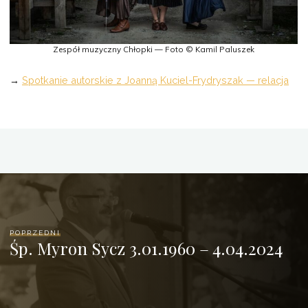
Zespół muzyczny Chłopki — Foto © Kamil Paluszek
→
Spotkanie autorskie z Joanną Kuciel-Frydryszak — relacja
POPRZEDNI
Śp. Myron Sycz 3.01.1960 – 4.04.2024