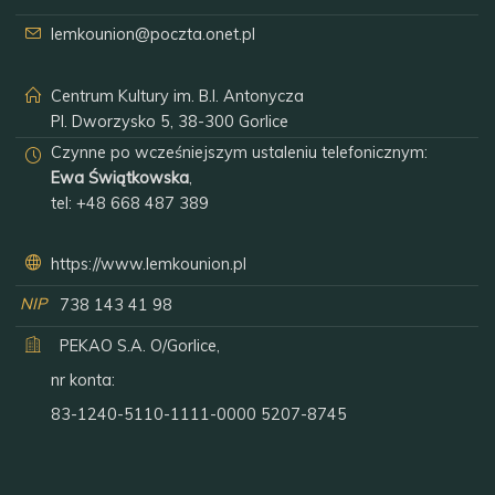
lemkounion@poczta.onet.pl
Centrum Kultury im. B.I. Antonycza
Pl. Dworzysko 5, 38-300 Gorlice
Czynne po wcześniejszym ustaleniu telefonicznym:
Ewa Świątkowska
,
tel:
+48 668 487 389
https://www.lemkounion.pl
NIP
738 143 41 98
PEKAO S.A. O/Gorlice,
nr konta:
83-1240-5110-1111-0000 5207-8745