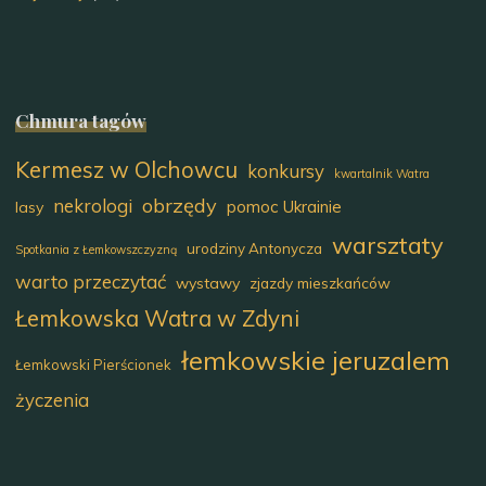
Chmura tagów
Kermesz w Olchowcu
konkursy
kwartalnik Watra
obrzędy
nekrologi
pomoc Ukrainie
lasy
warsztaty
urodziny Antonycza
Spotkania z Łemkowszczyzną
warto przeczytać
wystawy
zjazdy mieszkańców
Łemkowska Watra w Zdyni
łemkowskie jeruzalem
Łemkowski Pierścionek
życzenia