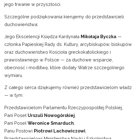
jego trwanie w przyszłości.
Szczególne podziękowania kierujemy do przedstawicieli
duchowieństwa:
Jego Ekscelencji Księdza Kardynała
Mikołaja Byczka
—
członka Papieskiej Rady ds. Kultury, arcybiskupów, biskupów
oraz duchowieństwo Kościoła greckokatolickiego i
prawosławnego w Polsce — za duchowe wsparcie,
obecność i modlitwę, które dodały Watrze szczególnego
wymiaru.
Z całego serca dziękujemy również przedstawicielom władz
— w tym:
Przedstawicielom Parlamentu Rzeczypospolitej Polskiej,
Pani Poseł
Urszuli Nowogórskiej
,
Pani Poseł
Weronice Smarduch
,
Panu Posłowi
Piotrowi Lachowiczowi
,
Przedstawicielowi Ministerstwa Nauki i Szkolnictwa