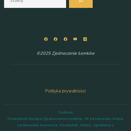
©2025 Zjednoczenie Łemków
Polityka prywatności
Zadania:
Działalność bieżąca Zjednoczenia Łemków, 44. Łemkowska Watra,
Łemkowskie Kermesze, Kwartalnik „Watra”, Spotkania z