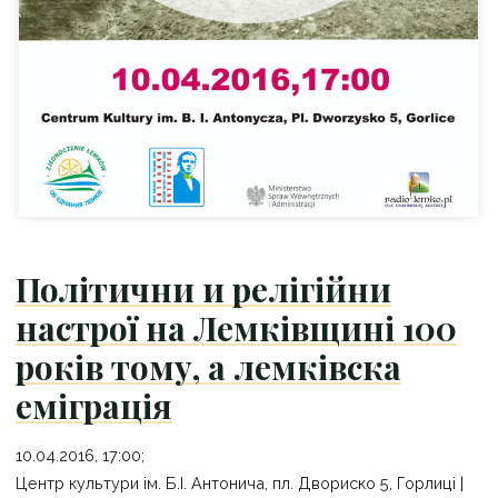
Політични и релігійни
настрої на Лемківщині 100
років тому, а лемківска
еміграція
10.04.2016, 17:00;
Центр культури ім. Б.І. Антонича, пл. Двориско 5, Горлиці |