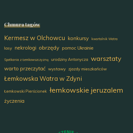
Chmura tagów
Kermesz w Olchowcu
konkursy
kwartalnik Watra
obrzędy
nekrologi
pomoc Ukrainie
lasy
warsztaty
urodziny Antonycza
Spotkania z Łemkowszczyzną
warto przeczytać
wystawy
zjazdy mieszkańców
Łemkowska Watra w Zdyni
łemkowskie jeruzalem
Łemkowski Pierścionek
życzenia