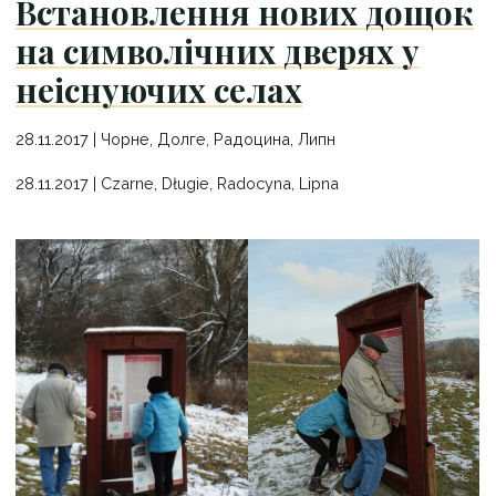
Встановлення нових дощок
на символічних дверях у
неіснуючих селах
28.11.2017 | Чорнe, Долге, Радоцина, Липн
28.11.2017 | Czarne, Długie, Radocyna, Lipna