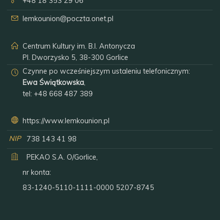
+48 18 353 29 06
lemkounion@poczta.onet.pl
Centrum Kultury im. B.I. Antonycza
Pl. Dworzysko 5, 38-300 Gorlice
Czynne po wcześniejszym ustaleniu telefonicznym:
Ewa Świątkowska
,
tel:
+48 668 487 389
https://www.lemkounion.pl
NIP
738 143 41 98
PEKAO S.A. O/Gorlice,
nr konta:
83-1240-5110-1111-0000 5207-8745