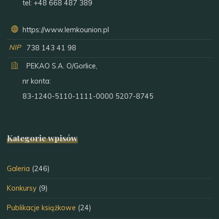
tel:
+48 668 487 389
https://www.lemkounion.pl
NIP
738 143 41 98
PEKAO S.A. O/Gorlice,
nr konta:
83-1240-5110-1111-0000 5207-8745
Kategorie wpisów
Galeria
(246)
Konkursy
(9)
Publikacje książkowe
(24)