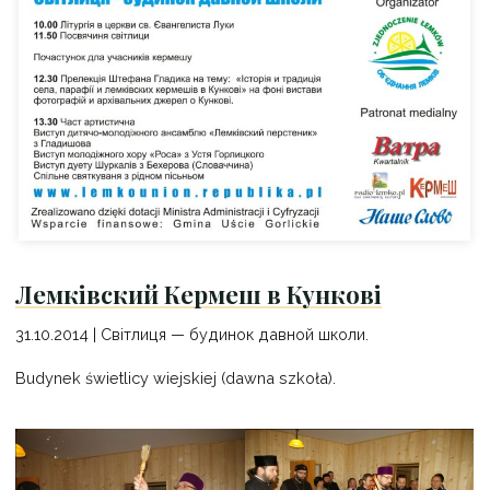
Лемківский Кермеш в Кункові
31.10.2014 | Світлиця — будинок давной школи.
Budynek świetlicy wiejskiej (dawna szkoła).