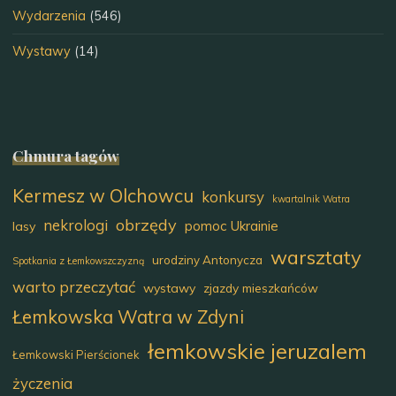
Wydarzenia
(546)
Wystawy
(14)
Chmura tagów
Kermesz w Olchowcu
konkursy
kwartalnik Watra
obrzędy
nekrologi
pomoc Ukrainie
lasy
warsztaty
urodziny Antonycza
Spotkania z Łemkowszczyzną
warto przeczytać
wystawy
zjazdy mieszkańców
Łemkowska Watra w Zdyni
łemkowskie jeruzalem
Łemkowski Pierścionek
życzenia