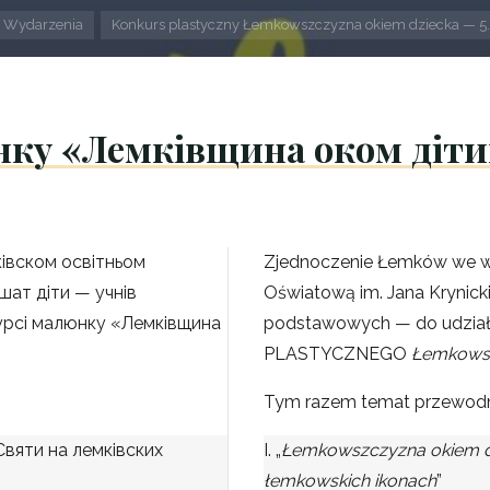
ona
Wydarzenia
Konkurs plastyczny Łemkowszczyzna okiem dziecka — 5.
mowa
ку «Лемківщина оком дітин
ківском освітньом
Zjednoczenie Łemków we w
шат діти — учнів
Oświatową im. Jana Krynick
курсі малюнку «Лемківщина
podstawowych — do udział
PLASTYCZNEGO
Łemkowsz
Tym razem temat przewodni
Святи на лемківских
I. „
Łemkowszczyzna okiem d
łemkowskich ikonach
”