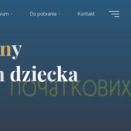
iwum
Do pobrania
Kontakt
n
y
m
d
z
i
e
c
k
a