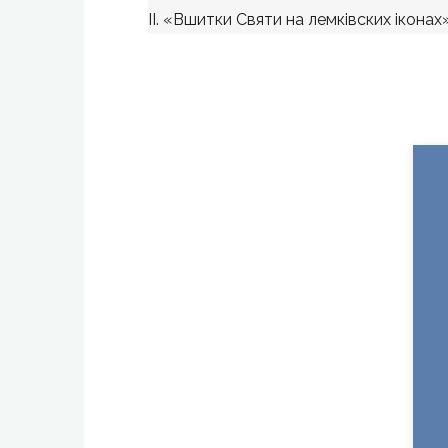
II. «Вшитки Святи на лемківских іконах