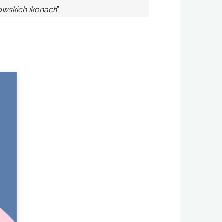
owskich ikonach
”