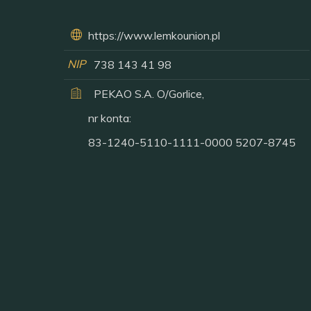
https://www.lemkounion.pl
NIP
738 143 41 98
PEKAO S.A. O/Gorlice,
nr konta:
83-1240-5110-1111-0000 5207-8745