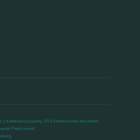
ia z Łemkowszczyzną, XXV Łemkowskie Jeruzalem,
wski Pierścionek”
tracji