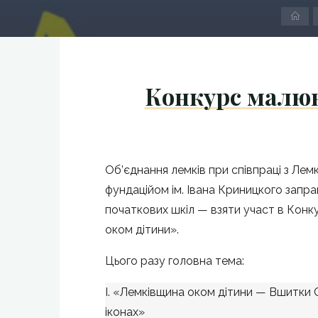
Str
do
Конкурс малюн
Об’єднання лемків при співпраці з Лем
фундаційом ім. Івана Криницкого запра
початкових шкіл — взяти участ в Кон
оком дітини».
Цього разу головна тема:
I. «Лемківщина оком дітини — Вшитки 
іконах»