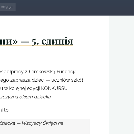
 edycja
и» — 5. едиція
spółpracy z Łemkowską Fundacją
iego zaprasza dzieci — uczniów szkół
u w kolejnej edycji KONKURSU
czyzna okiem dziecka
.
 to:
ziecka — Wszyscy Święci na