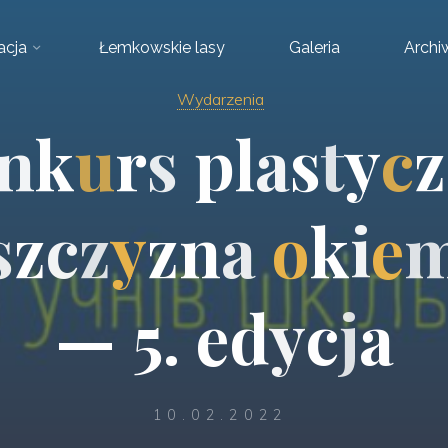
acja
Łemkowskie lasy
Galeria
Arch
Wydarzenia
n
k
u
r
s
p
l
a
s
t
y
c
z
s
z
c
z
y
z
n
a
o
k
i
e
—
5
.
e
d
y
c
j
a
10.02.2022