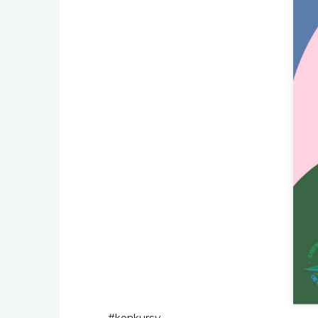
#
konkursy