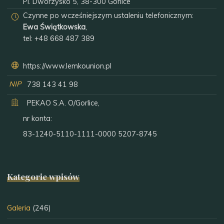
Pl. Dworzysko 5, 38-300 Gorlice
Czynne po wcześniejszym ustaleniu telefonicznym:
Ewa Świątkowska
,
tel:
+48 668 487 389
https://www.lemkounion.pl
NIP
738 143 41 98
PEKAO S.A. O/Gorlice,
nr konta:
83-1240-5110-1111-0000 5207-8745
Kategorie wpisów
Galeria
(246)