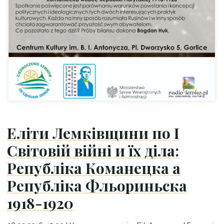
Еліти Лемківщини по І
Світовій війні и їх діла:
Републіка Команецка а
Републіка Фльориньска
1918-1920