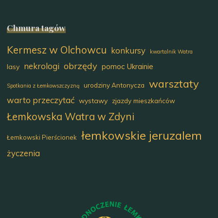
Chmura tagów
Kermesz w Olchowcu
konkursy
kwartalnik Watra
obrzędy
nekrologi
pomoc Ukrainie
lasy
warsztaty
urodziny Antonycza
Spotkania z Łemkowszczyzną
warto przeczytać
wystawy
zjazdy mieszkańców
Łemkowska Watra w Zdyni
łemkowskie jeruzalem
Łemkowski Pierścionek
życzenia