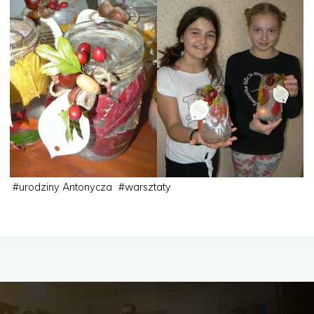
#
urodziny Antonycza
#
warsztaty