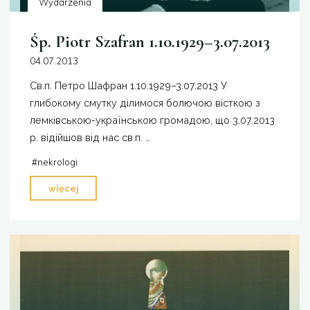
Wydarzenia
Śp. Piotr Szafran 1.10.1929–3.07.2013
04.07.2013
Св.п. Петро Шафран 1.10.1929–3.07.2013 У
глибокому смутку ділимося болючою вісткою з
лемківською-українською громадою, що 3.07.2013
р. відійшов від нас св.п. …
#
nekrologi
"Śp.
więcej
Piotr
Szafran
1.10.1929–
3.07.2013"