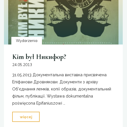
Wydarzenia
Kim był Никифор?
24.05.2013
31.05.2013 Документальна виставка присвячена
Епіфанови Дровнякови. Документи з архіву
Об’єднання лемків, копії образів, документальний
фільм, публікації. Wystawa dokumentalna
poświęcona Epifaniuszowi …
"Kim
więcej
był