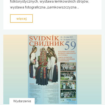
folklorystycznych, wystawa łemkowskich strojów,
wystawa fotograficzna „Łemkowszczyzna …
"IX
więcej
Łemkowski
Kermesz
—
Zamienice
2013"
Wydarzenia