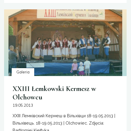
Никифор?"
Galeria
XXIII Łemkowski Kermesz w
Olchowcu
19.05.2013
XXIII Лемківский Кeрмеш в Вільхівци 18-19.05.2013 |
Вільхівець. 18-19.05.2013 | Olchowiec. Zdjęcia:
Bartłomiej Kiełtyka