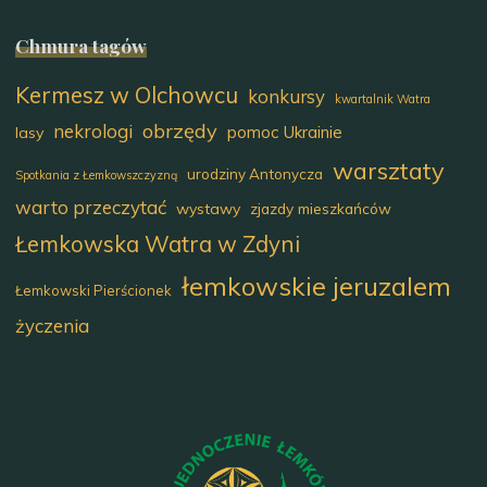
Chmura tagów
Kermesz w Olchowcu
konkursy
kwartalnik Watra
obrzędy
nekrologi
pomoc Ukrainie
lasy
warsztaty
urodziny Antonycza
Spotkania z Łemkowszczyzną
warto przeczytać
wystawy
zjazdy mieszkańców
Łemkowska Watra w Zdyni
łemkowskie jeruzalem
Łemkowski Pierścionek
życzenia