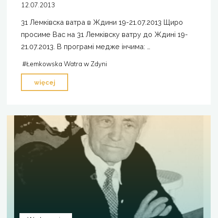
12.07.2013
31 Лемківска ватра в Ждини 19-21.07.2013 Щиро
просиме Вас на 31 Лемківску ватру до Ждині 19-
21.07.2013. В програмі медже інчима: …
#
Łemkowska Watra w Zdyni
"31.
więcej
Łemkowska
Watra
w
Żdyni"