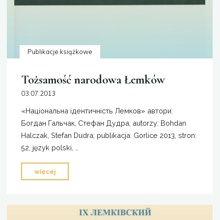
Publikacje książkowe
Tożsamość narodowa Łemków
03.07.2013
«Національна ідентичність Лемков» автори:
Богдан Гальчак, Стефан Дудра; autorzy: Bohdan
Halczak, Stefan Dudra; publikacja: Gorlice 2013, stron:
52, język polski, …
"Tożsamość
więcej
narodowa
Łemków"