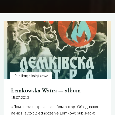
Publikacje książkowe
Łemkowska Watra — album
15.07.2013
«Лемківска ватра» — альбом автор: Об’єднання
лемків; autor: Zjednoczenie Łemków; publikacja: