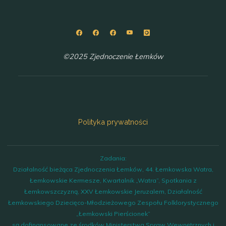
©2025 Zjednoczenie Łemków
Polityka prywatności
Zadania:
Działalność bieżąca Zjednoczenia Łemków, 44. Łemkowska Watra,
Łemkowskie Kermesze, Kwartalnik „Watra”, Spotkania z
Łemkowszczyzną, XXV Łemkowskie Jeruzalem, Działalność
Łemkowskiego Dziecięco-Młodzieżowego Zespołu Folklorystycznego
„Łemkowski Pierścionek”
są dofinansowane ze środków Ministerstwa Spraw Wewnętrznych i