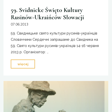
59. Svidnicke Święto Kultury
Rusinów-Ukraińców Słowacji
07.06.2013
59. Свидницьке свято культури русинів-українців
Словаччини Сердечні запрашаме до Свидника на
59. Свято культури русинів-українців 14-16 червня
2013 р. Організатор: …
"59.
więcej
Svidnicke
Święto
Kultury
Rusinów-
Ukraińców
Słowacji"