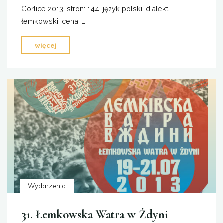
Gorlice 2013, stron: 144, język polski, dialekt
łemkowski, cena: …
"Łemkowska
więcej
Watra
—
album"
Wydarzenia
31. Łemkowska Watra w Żdyni