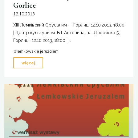
Gorlice
12.10.2013
XIII Лемківский Єрусалим — Горлиці 12.10.2013, 18:00
| Центр культури ім. Б.І. Антонича, пл. Двориско 5,
Горлиці. 12.10.2013, 18:00 | …
#
łemkowskie jeruzalem
"XIII
więcej
Łemkowskie
Jeruzalem
—
Gorlice"