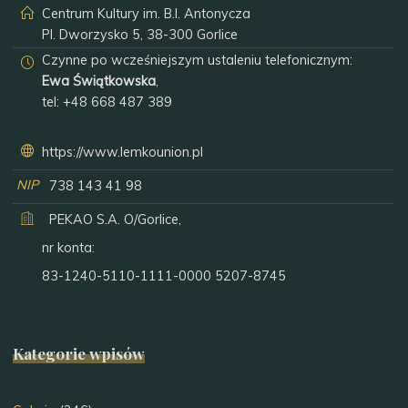
Centrum Kultury im. B.I. Antonycza
Pl. Dworzysko 5, 38-300 Gorlice
Czynne po wcześniejszym ustaleniu telefonicznym:
Ewa Świątkowska
,
tel:
+48 668 487 389
https://www.lemkounion.pl
NIP
738 143 41 98
PEKAO S.A. O/Gorlice,
nr konta:
83-1240-5110-1111-0000 5207-8745
Kategorie wpisów