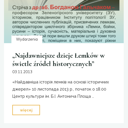
Wydarzenia
„Najdawniejsze dzieje Łemków w
świetle źródeł historycznych”
03.11.2013
«Найдавніша історія лемків на основі історичних
джерел» 10 листопада 2013 р., початок о 18.00
Центр культури ім. Б.І. Антонича Площа …
"„Najdawniejsze
więcej
dzieje
Łemków