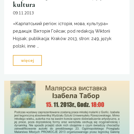
kultura
09.11.2013
«Карпатський регіон: історія, мова, культура»
редакція: Вікторія Гойсак; pod redakcją Wiktorii
Hojsak; publikacja: Kraków 2013, stron: 249, język
polski, inne …
"Region
więcej
karpacki.
Historia,
język,
kultura"