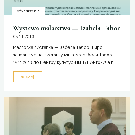
Wydarzenia
Wystawa malarstwa — Izabela Tabor
08.11.2013
Малярска виставка — Ізабела Табор Щиро
запрашаме на Виставку мініатур Ізабели Табор
15.11.2013 до Центру культури ім. Б.І. Антонича в …
"Wystawa
więcej
malarstwa
—
Izabela
Tabor"