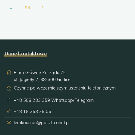
Stronicowanie
…
94
wpisów
Dane kontaktowe
Biuro Główne Zarządu ZŁ
ul. Jagiełły 2, 38-300 Gorlice
Czynne po wcześniejszym ustaleniu telefonicznym
+48 508 233 359
Whatsapp/Telegram
+48 18 353 29 06
lemkounion@poczta.onet.pl