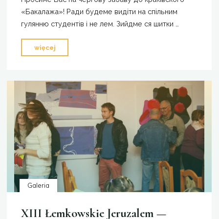
«Бакалажа»! Ради будеме видіти на спільним
гулянню студентів і не лем. Зийдме ся шитки …
"Zaproszenie"
więcej
Galeria
XIII Łemkowskie Jeruzalem —