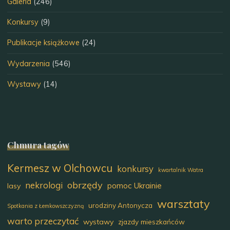
Galeria
(246)
Konkursy
(9)
Publikacje książkowe
(24)
Wydarzenia
(546)
Wystawy
(14)
Chmura tagów
Kermesz w Olchowcu
konkursy
kwartalnik Watra
obrzędy
nekrologi
pomoc Ukrainie
lasy
warsztaty
urodziny Antonycza
Spotkania z Łemkowszczyzną
warto przeczytać
wystawy
zjazdy mieszkańców