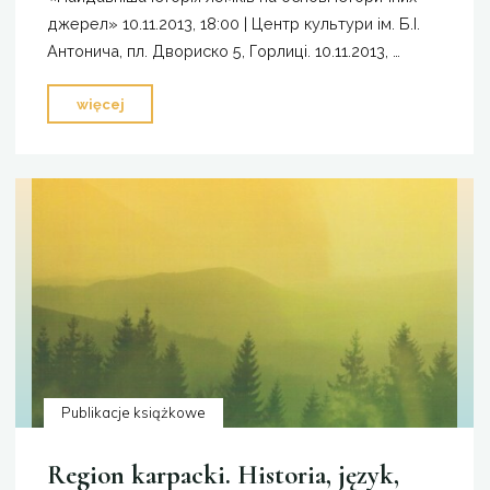
джерел» 10.11.2013, 18:00 | Центр культури ім. Б.І.
Антонича, пл. Двориско 5, Горлиці. 10.11.2013, …
"„Najdawniejsze
więcej
dzieje
Łemków
w
świetle
źródeł
historycznych”"
Publikacje książkowe
Region karpacki. Historia, język,