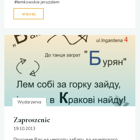
#
łemkowskie jeruzalem
"XIII
więcej
Łemkowskie
Jeruzalem
w
Oławie"
Wydarzenia
Zaproszenie
19.10.2013
Просиме Вас на чергову забаву до краківского