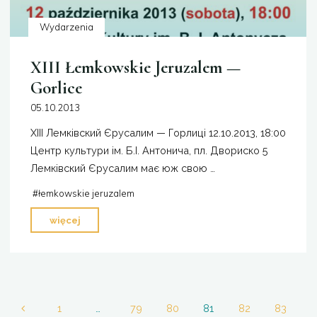
Wydarzenia
XIII Łemkowskie Jeruzalem —
Gorlice
05.10.2013
XIII Лемківский Єрусалим — Горлиці 12.10.2013, 18:00
Центр культури ім. Б.І. Антонича, пл. Двориско 5
Лемківский Єрусалим має юж свою …
#
łemkowskie jeruzalem
"XIII
więcej
Łemkowskie
Jeruzalem
—
Gorlice"
1
…
79
80
81
82
83