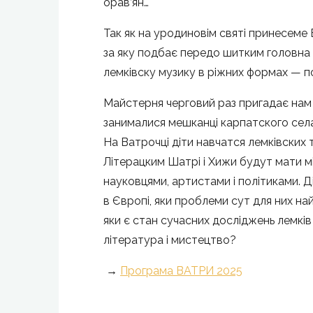
орав’ян…
Так як на уродиновім святі принесеме
за яку подбає передо шитким головна 
лемківску музику в ріжних формах — по
Майстерня черговий раз пригадає нам
занималися мешканці карпатского села
На Ватрочці діти навчатся лемківских та
Літерацким Шатрі і Хижи будут мати мі
науковцями, артистами і політиками. Ді
в Європі, яки проблеми сут для них на
яки є стан сучасних досліджень лемків 
література і мистецтво?
→
Програма ВАТРИ 2025