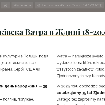
Strona
Wydarzenia
43. Łemkowska Watra w Zdyni 18-20.07.2025
domowa
ківска Ватра в Ждині 18-20.
й культури в Польщи, подія
Watra — największe święto 
жджают лемки зо всіх
wydarzenie, na które rokro
країни, Сербії, США чи
wszystkich zakątków Polski, 
Zjednoczonych czy Kanady
ти день народжиня — 35
W 2025 roku obchodzić będ
celebrujemy 35 lat Zje
 поляків, поґужан,
Dlatego też zaprosimy na f