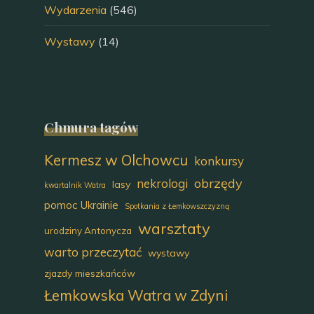
Wydarzenia
(546)
Wystawy
(14)
Chmura tagów
Kermesz w Olchowcu
konkursy
obrzędy
nekrologi
lasy
kwartalnik Watra
pomoc Ukrainie
Spotkania z Łemkowszczyzną
warsztaty
urodziny Antonycza
warto przeczytać
wystawy
zjazdy mieszkańców
Łemkowska Watra w Zdyni