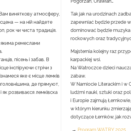
Pogórzan, Orawian…
 Вам виняткову атмосферу,
Tak jak na urodzinach zadb
сцена — на ній найдете
zapewniać będzie przede ws
п, рок чи чиста традиція.
dominować będzie muzyka
rockowych oraz tradycyjnyc
 якима ремеслами
.
Majsternia kolejny raz przyp
нців, пісень і забав. В
karpackiej wsi.
сце інспіруючи стрічи з
Na Watroczce dzieci nauczą
знамеся яке є місце лемків
zabaw.
йголовнішима, де прямуют,
W Namiocie Literackim i w C
і як розвиваєся лемківска
ludźmi nauki, sztuki oraz po
i Europie zajmują Łemkowie, 
w którym kierunku zmierzają
dotyczące Łemków, jak rozwi
→
Program WATRY 2025