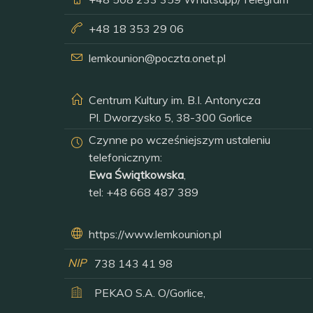
+48 18 353 29 06
lemkounion@poczta.onet.pl
Centrum Kultury im. B.I. Antonycza
Pl. Dworzysko 5, 38-300 Gorlice
Czynne po wcześniejszym ustaleniu
telefonicznym:
Ewa Świątkowska
,
tel:
+48 668 487 389
https://www.lemkounion.pl
NIP
738 143 41 98
PEKAO S.A. O/Gorlice,