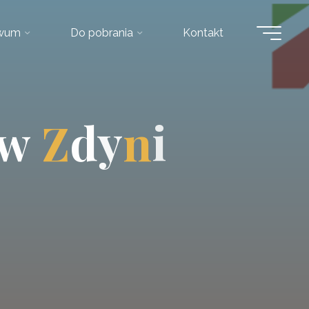
iwum
Do pobrania
Kontakt
w
Z
d
y
n
i