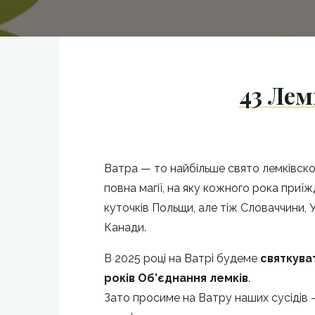
43 Лем
Ватра — то найбільше свято лемківско
повна магії, на яку кожного рока приї
куточків Польщи, але тіж Словаччини, У
Канади.
В 2025 році на Ватрі будеме
святкува
років Об’єднання лемків
.
Зато просиме на Ватру наших сусідів —