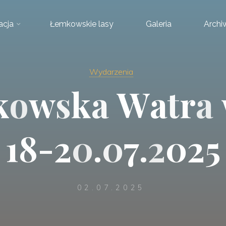
acja
Łemkowskie lasy
Galeria
Arch
Wydarzenia
k
o
w
s
k
a
W
a
t
r
a
1
8
-
2
0
.
0
7
.
2
0
2
5
02.07.2025