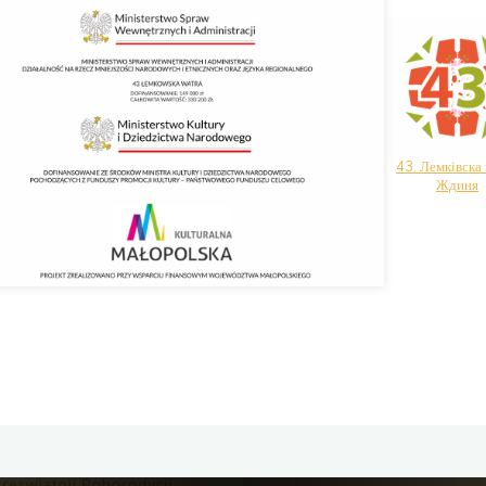
43. Лемківска
Ждиня