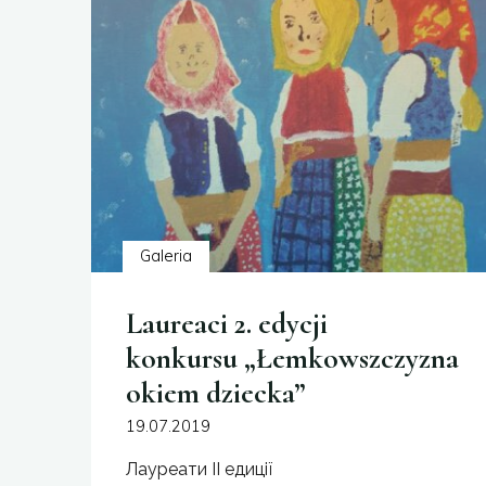
dziecka"
Galeria
Laureaci 2. edycji
konkursu „Łemkowszczyzna
okiem dziecka”
19.07.2019
Лауреати II едиції