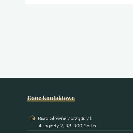
24.07.2018"
Dane kontaktowe
Biuro Główne Zarządu ZŁ
ul. Jagiełły 2, 38-300 Gorlice