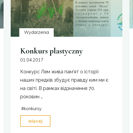
Wydarzenia
Konkurs plastyczny
01.04.2017
Конкурс Лем жива пам’ят о історії
наших предків збудує правду ким ми є
на світі. В рамках відзначення 70.
роковин …
#
konkursy
"Konkurs
więcej
plastyczny"