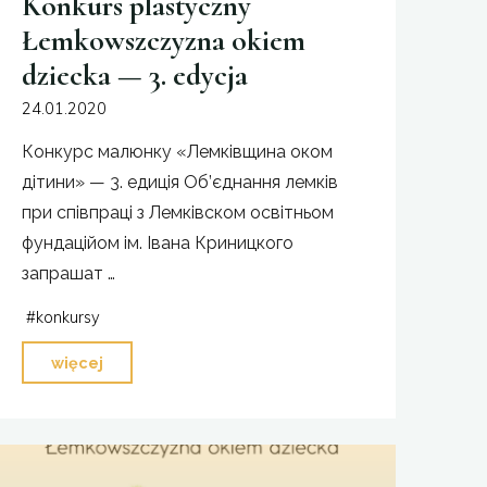
Konkurs plastyczny
Łemkowszczyzna okiem
dziecka — 3. edycja
24.01.2020
Конкурс малюнку «Лемківщина оком
дітини» — 3. едиція Об’єднання лемків
при співпраці з Лемківском освітньом
фундаційом ім. Івана Криницкого
запрашат …
#
konkursy
"Konkurs
więcej
plastyczny
Łemkowszczyzna
okiem
dziecka