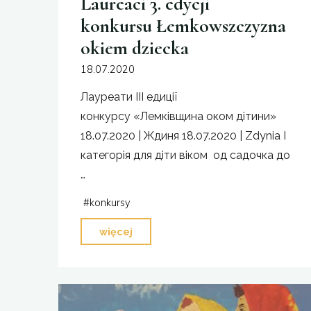
Laureaci 3. edycji
konkursu Łemkowszczyzna
okiem dziecka
18.07.2020
Лауреати ІІІ едиції
конкурсу «Лемківщина оком дітини»
18.07.2020 | Ждиня 18.07.2020 | Zdynia І
категорія для діти віком од садочка до
…
#
konkursy
"Laureaci
więcej
3.
edycji
konkursu Łemkowszczyzna
okiem