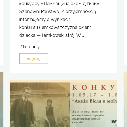
конкурсу «Лемківщина оком дітини»
Szanowni Państwo, Z przyjemnością
informujemy o wynikach
konkursu Łemkowszczyzna okiem
dziecka — łemkowski strój. W …
#
konkursy
"Laureaci
więcej
2.
edycji
konkursu Łemkowszczyzna
okiem
dziecka"