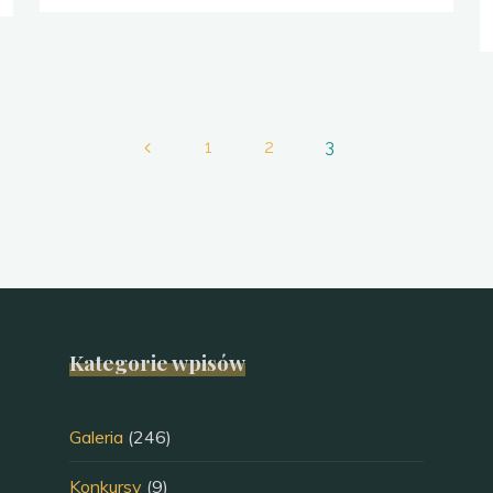
1
2
3
Stronicowanie
wpisów
Kategorie wpisów
Galeria
(246)
Konkursy
(9)