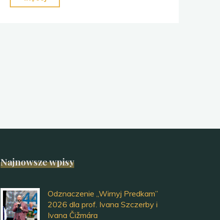
o
Łemkowszczyźnie
—
1.
edycja"
Najnowsze wpisy
Odznaczenie „Wirnyj Predkam”
2026 dla prof. Ivana Szczerby i
Ivana Čižmára