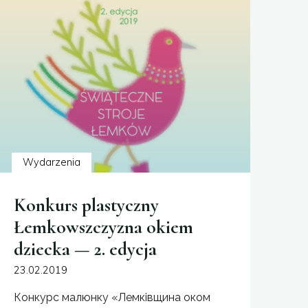
—
3.
edycja"
Wydarzenia
Konkurs plastyczny
Łemkowszczyzna okiem
dziecka — 2. edycja
23.02.2019
Конкурс малюнку «Лемківщина оком