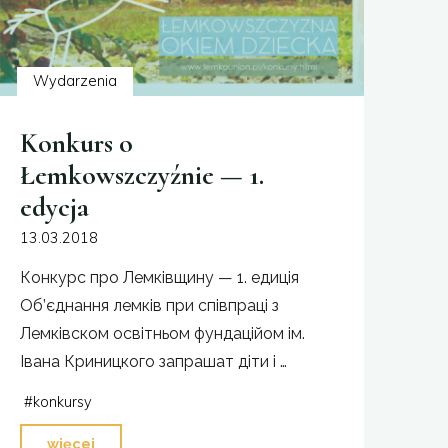
Wydarzenia
Konkurs o
Łemkowszczyźnie — 1.
edycja
13.03.2018
Конкурс про Лемківщину — 1. едиція
Об’єднання лемків при співпраці з
Лемківском освітньом фундаційом ім.
Івана Криницкого запрашат діти і …
#
konkursy
"Konkurs
więcej