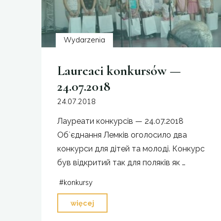
Wydarzenia
Laureaci konkursów —
24.07.2018
24.07.2018
Лауреати конкурсів — 24.07.2018
Об`єднання Лемків оголосило два
конкурси для дітей та молоді. Конкурс
був відкритий так для поляків як …
#
konkursy
"Laureaci
więcej
konkursów —