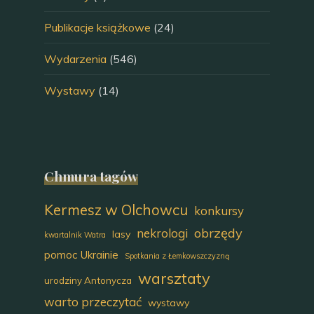
Publikacje książkowe
(24)
Wydarzenia
(546)
Wystawy
(14)
Chmura tagów
Kermesz w Olchowcu
konkursy
obrzędy
nekrologi
lasy
kwartalnik Watra
pomoc Ukrainie
Spotkania z Łemkowszczyzną
warsztaty
urodziny Antonycza
warto przeczytać
wystawy