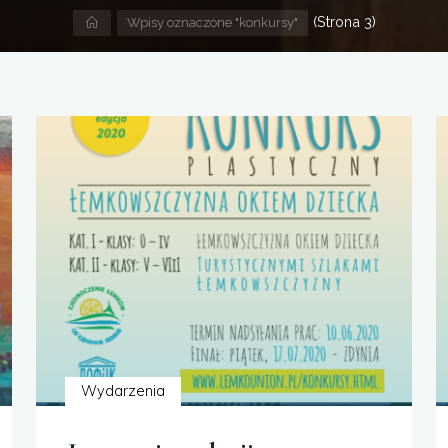
(Strona 3)
Strona
Wpisy oznaczone "konkursy"
domowa
Wydarzenia