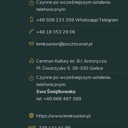
Czynne po wcześniejszym ustaleniu
telefonicznym
+48 508 233 359
Whatsapp/Telegram
+48 18 353 29 06
lemkounion@poczta.onet.pl
Centrum Kultury im. B.I. Antonycza
Pl. Dworzysko 5, 38-300 Gorlice
Czynne po wcześniejszym ustaleniu
telefonicznym:
Ewa Świątkowska
,
tel:
+48 668 487 389
https://www.lemkounion.pl
NIP
738 143 41 98