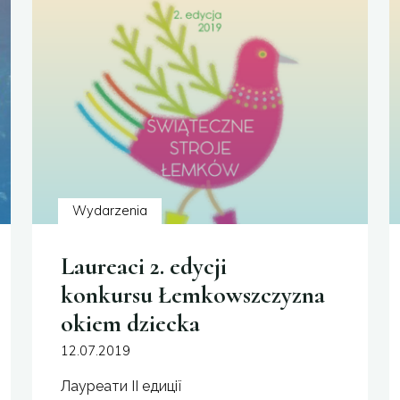
dziecka"
Wydarzenia
Laureaci 2. edycji
konkursu Łemkowszczyzna
okiem dziecka
12.07.2019
Лауреати ІI едиції