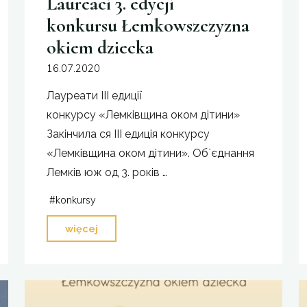
Laureaci 3. edycji
konkursu Łemkowszczyzna
okiem dziecka
16.07.2020
Лауреати ІІІ едиції
конкурсу «Лемківщина оком дітини»
Закінчила ся ІІІ едиція конкурсу
«Лемківщина оком дітини». Об`єднання
Лемків юж од 3. років …
#
konkursy
"Laureaci
więcej
3.
edycji
konkursu Łemkowszczyzna
okiem