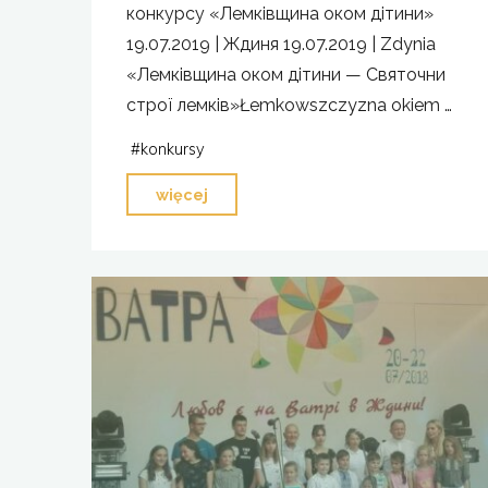
конкурсу «Лемківщина оком дітини»
19.07.2019 | Ждиня 19.07.2019 | Zdynia
«Лемківщина оком дітини — Святочни
строї лемків»Łemkowszczyzna okiem …
#
konkursy
"Laureaci
więcej
2.
edycji
konkursu „Łemkowszczyzna
okiem
dziecka”"