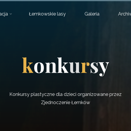
acja
Łemkowskie lasy
Galeria
Arch
k
o
n
k
u
r
s
y
Konkursy plastyczne dla dzieci organizowane przez
Zjednoczenie Łemków