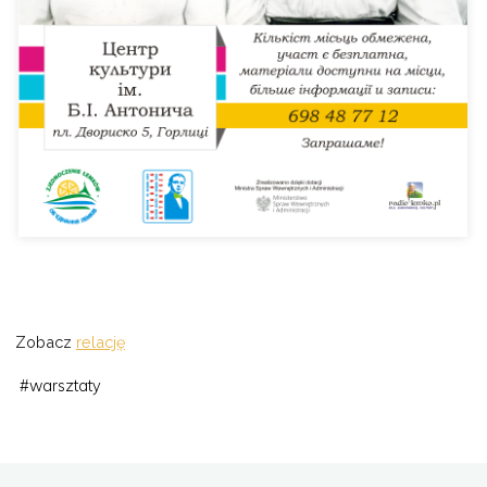
Zobacz
relację
#
warsztaty