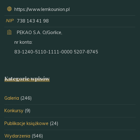
https://www.lemkounion.pl
NIP
738 143 41 98
PEKAO S.A. O/Gorlice,
nr konta:
83-1240-5110-1111-0000 5207-8745
Kategorie wpisów
Galeria
(246)
Konkursy
(9)
Publikacje książkowe
(24)
Wydarzenia
(546)