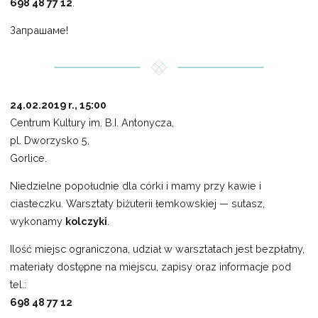
698 48 77 12
.
Запрашаме!
24.02.2019 r., 15:00
Centrum Kultury im. B.I. Antonycza,
pl. Dworzysko 5,
Gorlice.
Niedzielne popołudnie dla córki i mamy przy kawie i
ciasteczku. Warsztaty biżuterii łemkowskiej — sutasz,
wykonamy
kolczyki
.
Ilość miejsc ograniczona, udział w warsztatach jest bezpłatny,
materiały dostępne na miejscu, zapisy oraz informacje pod
tel.:
698 48 77 12