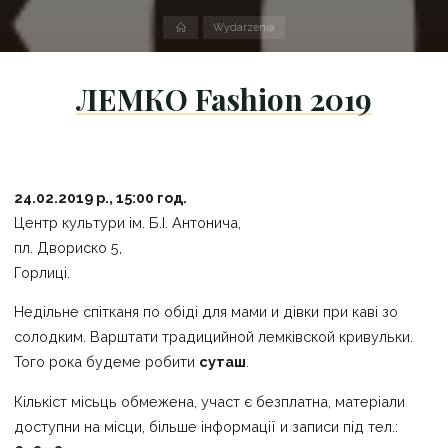
Strona
Wydarzenia
domowa
ЛЕМКО Fashion 2019
24.02.2019 p., 15:00 год.
Центр культури ім. Б.І. Антонича,
пл. Двориско 5,
Горлиці.
Недільне спітканя по обіді для мами и дівки при каві зо
солодким. Варштати традицийной лемківской кривульки.
Того рока будеме робити
суташ
.
Кількіст місьць обмежена, участ є безплатна, матеріали
доступни на місци, більше інформації и записи під тел.: