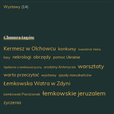
Wystawy
(14)
Chmura tagów
Kermesz w Olchowcu
konkursy
kwartalnik Watra
obrzędy
nekrologi
pomoc Ukrainie
lasy
warsztaty
urodziny Antonycza
Spotkania z Łemkowszczyzną
warto przeczytać
wystawy
zjazdy mieszkańców
Łemkowska Watra w Zdyni
łemkowskie jeruzalem
Łemkowski Pierścionek
życzenia