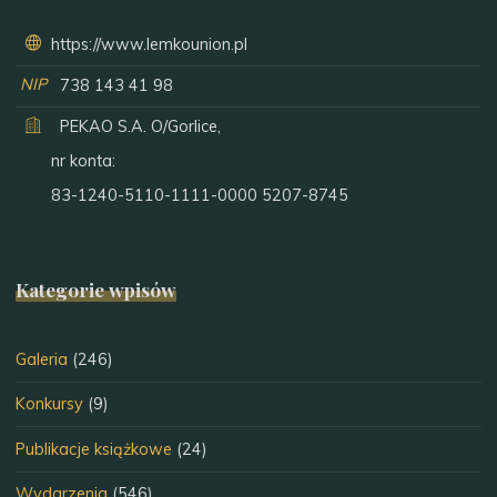
https://www.lemkounion.pl
NIP
738 143 41 98
PEKAO S.A. O/Gorlice,
nr konta:
83-1240-5110-1111-0000 5207-8745
Kategorie wpisów
Galeria
(246)
Konkursy
(9)
Publikacje książkowe
(24)
Wydarzenia
(546)