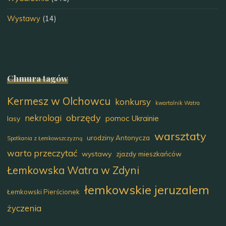
Wystawy
(14)
Chmura tagów
Kermesz w Olchowcu
konkursy
kwartalnik Watra
obrzędy
nekrologi
pomoc Ukrainie
lasy
warsztaty
urodziny Antonycza
Spotkania z Łemkowszczyzną
warto przeczytać
wystawy
zjazdy mieszkańców
Łemkowska Watra w Zdyni
łemkowskie jeruzalem
Łemkowski Pierścionek
życzenia