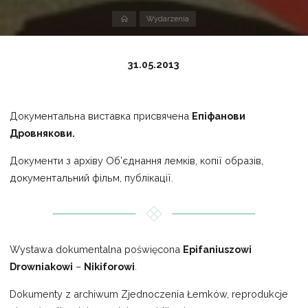
Strona
Wydarzenia
domowa
31.05.2013
Документальна виставка присвячена
Епіфанови
Дровнякови.
Документи з архіву Об’єднання лемків, копії образів,
документальний фільм, публікації.
Wystawa dokumentalna poświęcona
Epifaniuszowi
Drowniakowi
–
Nikiforowi
.
Dokumenty z archiwum Zjednoczenia Łemków, reprodukcje