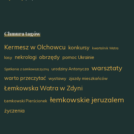
Chmura tagów
Kermesz w Olchowcu
konkursy
kwartalnik Watra
obrzędy
nekrologi
pomoc Ukrainie
lasy
warsztaty
urodziny Antonycza
Spotkania z Łemkowszczyzną
warto przeczytać
wystawy
zjazdy mieszkańców
Łemkowska Watra w Zdyni
łemkowskie jeruzalem
Łemkowski Pierścionek
życzenia