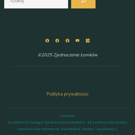
©2025 Zjednoczenie Łemków
Polityka prywatności
Zadania:
Działalność bieżąca Zjednoczenia Łemków, 44. Łemkowska Watra,
Łemkowskie Kermesze, Kwartalnik „Watra”, Spotkania z