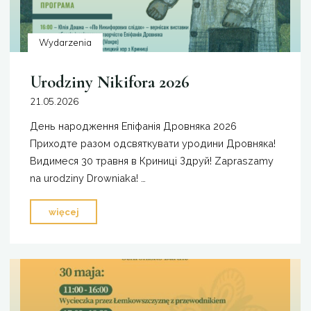
Wydarzenia
Urodziny Nikifora 2026
21.05.2026
День народження Епіфанія Дровняка 2026
Приходте разом одсвяткувати уродини Дровняка!
Видимеся 30 травня в Криниці Здруй! Zapraszamy
na urodziny Drowniaka! …
"Urodziny
więcej
Nikifora
2026"