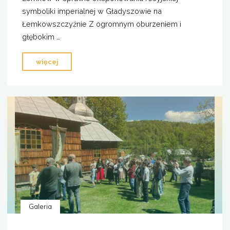
symboliki imperialnej w Gładyszowie na
Łemkowszczyźnie Z ogromnym oburzeniem i
głębokim …
"Oświadczenie
więcej
Zarządu
Głównego
Zjednoczenia
Łemków"
Galeria