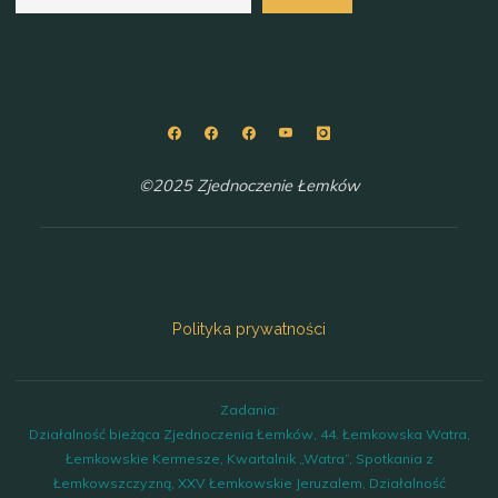
©2025 Zjednoczenie Łemków
Polityka prywatności
Zadania:
Działalność bieżąca Zjednoczenia Łemków, 44. Łemkowska Watra,
Łemkowskie Kermesze, Kwartalnik „Watra”, Spotkania z
Łemkowszczyzną, XXV Łemkowskie Jeruzalem, Działalność