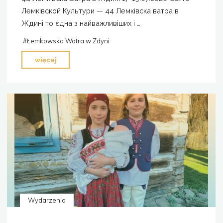
Лемківской Культури — 44 Лемківска ватра в
Ждині то єдна з найважливіших і …
#
Łemkowska Watra w Zdyni
"44.
więcej
Łemkowska
Watra
w
Zdyni
17-
19.07.2026"
Wydarzenia