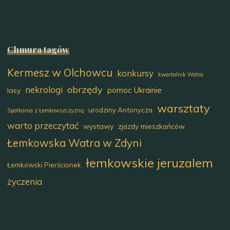
Chmura tagów
Kermesz w Olchowcu
konkursy
kwartalnik Watra
obrzędy
nekrologi
pomoc Ukrainie
lasy
warsztaty
urodziny Antonycza
Spotkania z Łemkowszczyzną
warto przeczytać
wystawy
zjazdy mieszkańców
Łemkowska Watra w Zdyni
łemkowskie jeruzalem
Łemkowski Pierścionek
życzenia