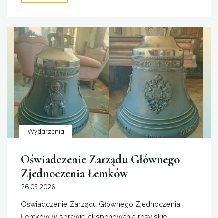
przeczytać:
Piotr
Jaworski
„Kozacy
i
carski
dzwon.
[…]”"
Wydarzenia
Oświadczenie Zarządu Głównego
Zjednoczenia Łemków
26.05.2026
Oświadczenie Zarządu Głównego Zjednoczenia
Łemków w sprawie eksponowania rosyjskiej