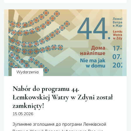
Sąsiedzkie:
Śladami
Kultury
Łemkowskiej"
Wydarzenia
Nabór do programu 44.
Łemkowskiej Watry w Zdyni został
zamknięty!
15.05.2026
Зупиняме зголошиня до програми Лемківской